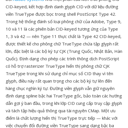
CID-keyed, kết hợp định danh glyph CID với dữ liệu đường
viền TrueType được bọc trong shell PostScript Type 42.
Trong hệ thống đánh số loại phông chữ của Adobe, Type 9,
10 và 11 là các phiên bản CID-keyed tương ứng của Type
1, 3 và 42 — nên Type 11 thực chất là Type 42 CID-keyed,
được thiết kế cho phông chữ TrueType chứa tập glyph rất
lớn, đặc biệt là các bộ ký tự CJK (Trung Quốc, Nhật Bản, Hàn
Quốc). Định dạng cho phép các trình thông dịch PostScript
có hỗ trợ rasterizer TrueType hiển thị phông chữ CJK
TrueType trong khi sử dụng chỉ mục số CID thay vì tên
glyph, điều này rất quan trọng cho các bộ ký tự lên đến
hàng chục nghìn ký tự. Đường viền glyph vẫn giữ nguyên
định dạng spline bậc hai TrueType gốc, bảo toàn các hướng
dẫn gợi ý ban đầu, trong khi lớp CID cung cấp truy cập glyph
và tách tập hiệu quả thông qua tài nguyên CMap. Một ưu
điểm là chất lượng hiển thị TrueType trực tiếp — khác với
việc chuyển đổi đường viền TrueType sang dạng bậc ba