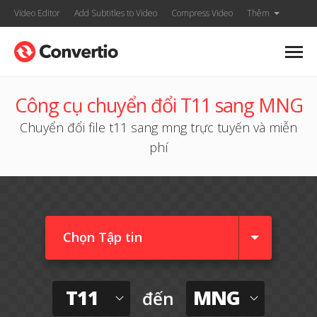
Video Editor
Add Subtitles to Video
Compress Video
Thêm
Công cụ chuyển đổi T11 sang MNG
Chuyển đổi file t11 sang mng trực tuyến và miễn
phí
Chọn Tập tin
T11
MNG
đến