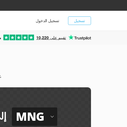
تسجيل
تسجيل الدخول
تقييم على
10,220
م
يم
MNG
إل