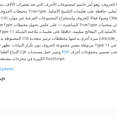
محيطات الحروف بتنسيق شرائح TrueType التربيعية 
المضبوطة يدويا. توفر فهرسة CID ميزة أخرى
حيث يجب تضمين مجموعات أحرف
PDF
الإنتاج الطباعي الاحترافي لـ CJK وسير عمل مستندات
TrueType الكبيرة في مخرجات مشتقة من PostScript.
Systems
الإص