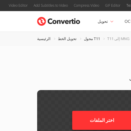
Video Editor
Add Subtitles to Video
Compress Video
GIF Editor
Te
OC
تحويل
T11 إلى MNG
محول T11
تحويل الخط
الرئيسية
اختر الملفات