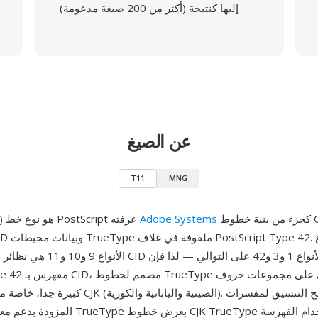
إليها كنتيجة (أكثر من 200 صيغة مدعومة)
عن الصيغ
T11
MNG
كجزء من بنية خطوط CID، يجمع بين
Adobe Systems
T11 (Type 11) هو نوع خط PostScript عرفته
كبيرة جدا، خاصة مجموعات أحرف CJK (الصينية والي