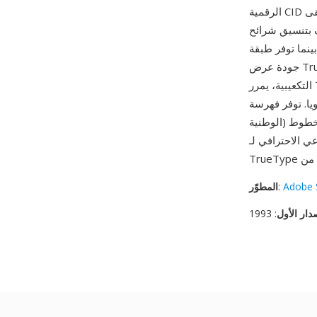
الرقمية CID بدلا من أسماء الحروف، وهو أمر حاسم لمجموعات الأحرف التي تعد بعشرات الآلاف. تبقى
الأصلي، حافظة على تعليمات التلميح الأصلية،
بينما توفر طبقة CID وصولا فعالا للحروف واستخراج المجموعات الفرعية عبر موارد CMap. من مزاياه
جودة عرض TrueType المباشرة — على عكس تحويل محيطات TrueType إلى منحنيات PostScript
التكعيبية، يمرر Type 11 المحيطات الأصلية إلى المعالج سليمة، حافظا على تعليمات ملاءمة الشبكة
 بدعمها مخططات ترميز متعددة (Unicode والمعايير
الوطنية) مربوطة بنفس مجموعة الحروف دون تكرار البيانات. تظهر خطوط Type 11 بشكل أساسي في
Adobe 
:
المطوّر
دار الأول
: 1993