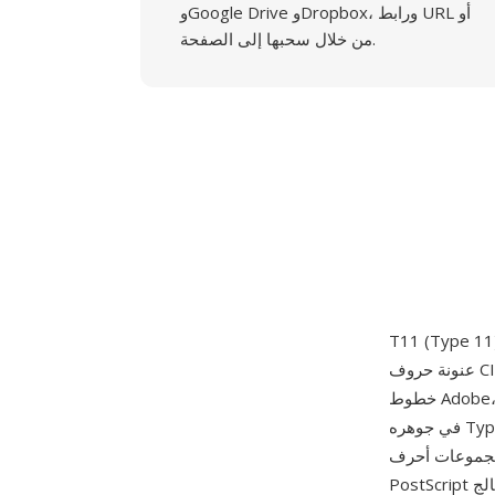
وGoogle Drive وDropbox، ورابط URL أو
من خلال سحبها إلى الصفحة.
عنونة حروف CID وبيانات محيطات TrueType ملفوفة في غلاف PostScript Type 42. في ترقيم أنواع
خطوط Adobe، الأنواع 9 و10 و11 هي نظائر CID للأنواع 1 و3 و42 على التوالي — لذا فإن Type 11 هو
في جوهره Type 42 مفهرس بـ CID، مصمم لخطوط TrueType التي تحتوي على مجموعات حروف
ابانية والكورية). يسمح التنسيق لمفسرات
PostScript المزودة بدعم معالج TrueType بعرض خطوط CJK TrueType مع استخدام الفهرسة