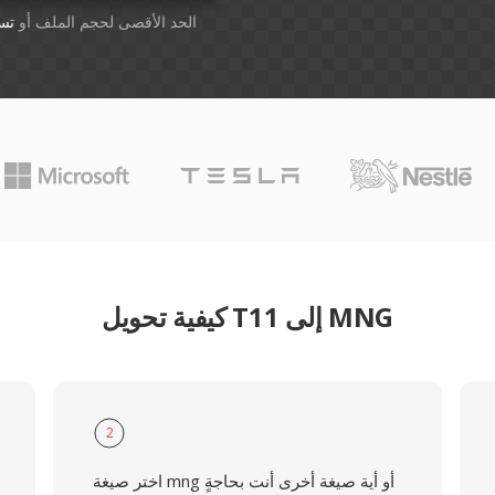
أسقِط الملفات هنا. 1 GB الحد الأقصى لحجم الملف أو
تس
كيفية تحويل T11 إلى MNG
2
اختر صيغة mng أو أية صيغة أخرى أنت بحاجةٍ