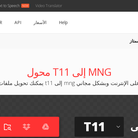
xt to Speech
Video Translator
Help
الأسعار
API
R
متاز
محول T11 إلى MNG
كنك تحويل ملفات t11 إلى mng على الإنترنت وبشكل مجاني
T11
ى