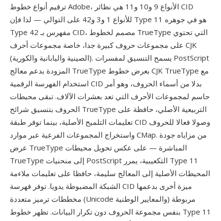
ترقيم أنواع خطوط Adobe، الأنواع 9 و10 و11 هي نظائر CID
للأنواع 1 و3 و42 على التوالي — لذا فإن Type 11 هو في جوهره
Type 42 مفهرس بـ CID، مصمم لخطوط TrueType التي تحتوي
على مجموعات حروف كبيرة جدا، خاصة مجموعات أحرف CJK
(الصينية واليابانية والكورية). يسمح التنسيق لمفسرات PostScript
المزودة بدعم معالج TrueType بعرض خطوط CJK TrueType مع
استخدام الفهرسة الرقمية CID بدلا من أسماء الحروف، وهو أمر
حاسم لمجموعات الأحرف التي تعد بعشرات الآلاف. تبقى محيطات
الحروف بتنسيق شرائح TrueType التربيعية الأصلي، حافظة على
تعليمات التلميح الأصلية، بينما توفر طبقة CID وصولا فعالا للحروف
واستخراج المجموعات الفرعية عبر موارد CMap. من مزاياه جودة
عرض TrueType المباشرة — على عكس تحويل محيطات
TrueType إلى منحنيات PostScript التكعيبية، يمرر Type 11
المحيطات الأصلية إلى المعالج سليمة، حافظا على تعليمات ملاءمة
الشبكة المضبوطة يدويا. توفر فهرسة CID ميزة أخرى بدعمها
مخططات ترميز متعددة (Unicode والمعايير الوطنية) مربوطة
بنفس مجموعة الحروف دون تكرار البيانات. تظهر خطوط Type 11