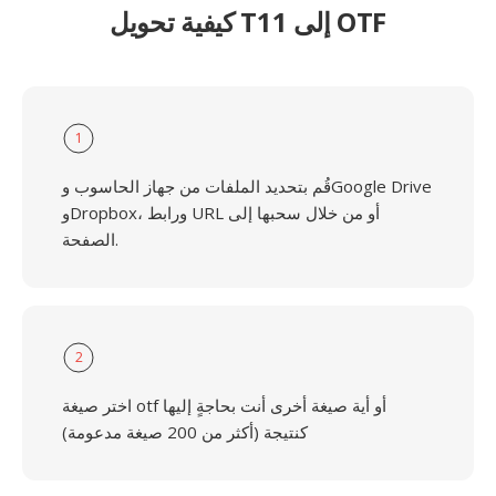
كيفية تحويل T11 إلى OTF
1
قُم بتحديد الملفات من جهاز الحاسوب وGoogle Drive
وDropbox، ورابط URL أو من خلال سحبها إلى
الصفحة.
2
اختر صيغة otf أو أية صيغة أخرى أنت بحاجةٍ إليها
كنتيجة (أكثر من 200 صيغة مدعومة)