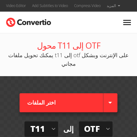
المزيد
Compress Video
Add Subtitles to Video
Video Editor
محول T11 إلى OTF
يمكنك تحويل ملفات t11 إلى otf على الإنترنت وبشكل
مجاني
اختر الملفات
T11
OTF
إلى