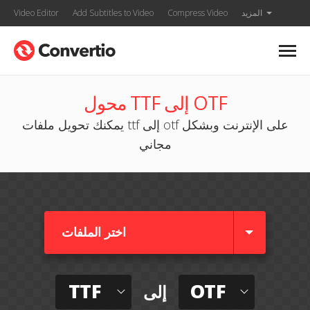
المزيد
Compress Video
Add Subtitles to Video
Video Editor
محول TTF إلى OTF
يمكنك تحويل ملفات ttf إلى otf على الإنترنت وبشكل
مجاني
اختر الملفات
TTF
OTF
إلى