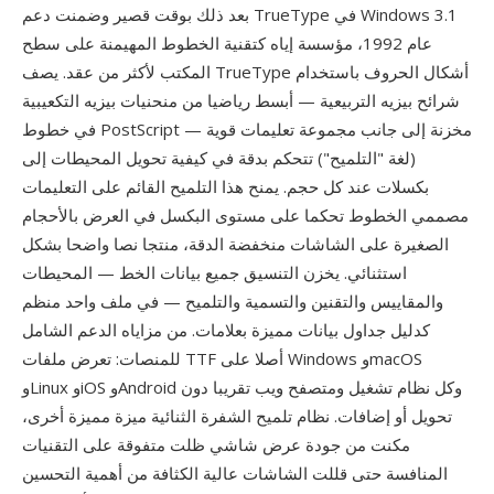
بعد ذلك بوقت قصير وضمنت دعم TrueType في Windows 3.1
عام 1992، مؤسسة إياه كتقنية الخطوط المهيمنة على سطح
المكتب لأكثر من عقد. يصف TrueType أشكال الحروف باستخدام
شرائح بيزيه التربيعية — أبسط رياضيا من منحنيات بيزيه التكعيبية
في خطوط PostScript — مخزنة إلى جانب مجموعة تعليمات قوية
(لغة "التلميح") تتحكم بدقة في كيفية تحويل المحيطات إلى
بكسلات عند كل حجم. يمنح هذا التلميح القائم على التعليمات
مصممي الخطوط تحكما على مستوى البكسل في العرض بالأحجام
الصغيرة على الشاشات منخفضة الدقة، منتجا نصا واضحا بشكل
استثنائي. يخزن التنسيق جميع بيانات الخط — المحيطات
والمقاييس والتقنين والتسمية والتلميح — في ملف واحد منظم
كدليل جداول بيانات مميزة بعلامات. من مزاياه الدعم الشامل
للمنصات: تعرض ملفات TTF أصلا على Windows وmacOS
وLinux وiOS وAndroid وكل نظام تشغيل ومتصفح ويب تقريبا دون
تحويل أو إضافات. نظام تلميح الشفرة الثنائية ميزة مميزة أخرى،
مكنت من جودة عرض شاشي ظلت متفوقة على التقنيات
المنافسة حتى قللت الشاشات عالية الكثافة من أهمية التحسين