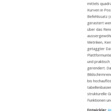
mittels quadr
Kurven in Pos
Befehlssatz (
gerastert wer
über das Rend
aussergewöhnl
Metriken, Ker
getaggter Date
Plattformunte
und praktisc
gerendert. Da
Bildschirmren
bis hochauflö
tabellenbasie
strukturelle 
Funktionen un
Entwickler
:
A