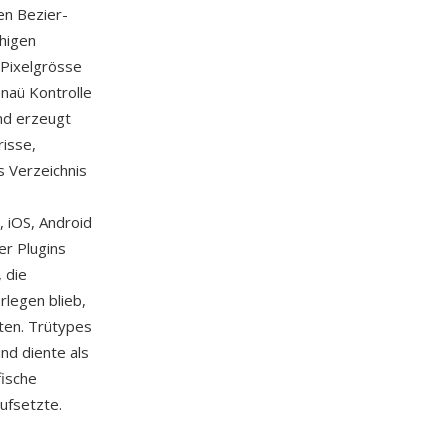
en Bezier-
higen
 Pixelgrösse
naü Kontrolle
nd erzeugt
risse,
s Verzeichnis
 iOS, Android
r Plugins
 die
rlegen blieb,
ten. Trütypes
nd diente als
fische
ufsetzte.