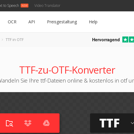
xt to Speech
Video Translator
OCR
API
Preisgestaltung
Help
Hervorragend
TTF in OTF
TTF-zu-OTF-Konverter
andeln Sie Ihre ttf-Dateien online & kostenlos in otf 
TTF