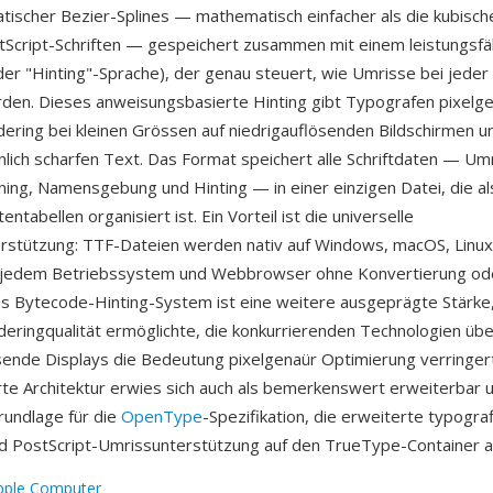
atischer Bezier-Splines — mathematisch einfacher als die kubisch
tScript-Schriften — gespeichert zusammen mit einem leistungsfä
der "Hinting"-Sprache), der genau steuert, wie Umrisse bei jeder
den. Dieses anweisungsbasierte Hinting gibt Typografen pixelge
ering bei kleinen Grössen auf niedrigauflösenden Bildschirmen u
ich scharfen Text. Das Format speichert alle Schriftdaten — Um
ning, Namensgebung und Hinting — in einer einzigen Datei, die al
ntabellen organisiert ist. Ein Vorteil ist die universelle
rstützung: TTF-Dateien werden nativ auf Windows, macOS, Linux,
h jedem Betriebssystem und Webbrowser ohne Konvertierung ode
s Bytecode-Hinting-System ist eine weitere ausgeprägte Stärke,
deringqualität ermöglichte, die konkurrierenden Technologien übe
sende Displays die Bedeutung pixelgenaür Optimierung verringer
rte Architektur erwies sich auch als bemerkenswert erweiterbar u
Grundlage für die
OpenType
-Spezifikation, die erweiterte typogra
d PostScript-Umrissunterstützung auf den TrueType-Container a
pple Computer