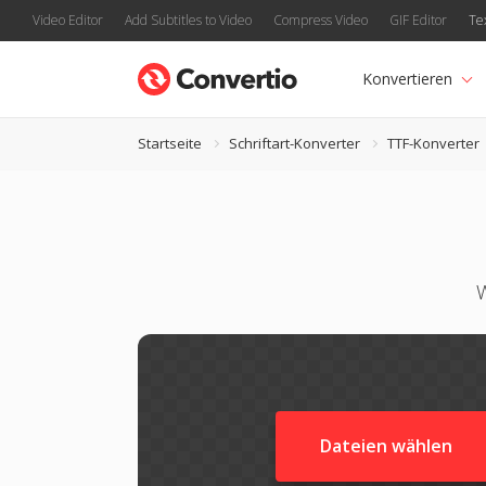
Video Editor
Add Subtitles to Video
Compress Video
GIF Editor
Te
Konvertieren
Startseite
Schriftart-Konverter
TTF-Konverter
W
Dateien wählen