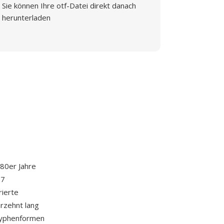
Sie können Ihre otf-Datei direkt danach
herunterladen
980er Jahre
 7
rierte
rzehnt lang
lyphenformen