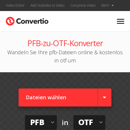
Video Editor
Add Subtitles to Video
Compress Video
Mehr
PFB-zu-OTF-Konverter
Wandeln Sie Ihre pfb-Dateien online & kostenlos
in otf um
Dateien wählen
PFB
OTF
in