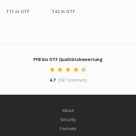
T11 in OTF
T42 in OTF
PFB bis OTF Qualitätsbewertung
4.7
(587 Stimmen)
About
Security
Formate