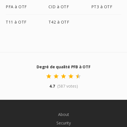
PFA à OTF
CID à OTF
PT3 à OTF
T11 à OTF
T42 à OTF
Degré de qualité PFB à OTF
4.7
(587 votes)
About
Security