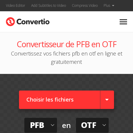
Video Editor
Add Subtitles to Video
Compress Video
Plus
Convertisseur de PFB en OTF
Convertissez vos fichiers pfb en otf en ligne et
gratuitement
Choisir les fichiers
PFB
OTF
en