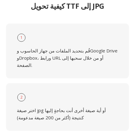
كيفية تحويل TTF إلى JPG
1
قُم بتحديد الملفات من جهاز الحاسوب وGoogle Drive
وDropbox، ورابط URL أو من خلال سحبها إلى
الصفحة.
2
اختر صيغة jpg أو أية صيغة أخرى أنت بحاجةٍ إليها
كنتيجة (أكثر من 200 صيغة مدعومة)