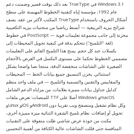
بعد ذلك بوقت قصير وضمنت دعم TrueType في Windows 3.1
عام 1992، مؤسسة إياه كتقنية الخطوط المهيمنة على سطح
المكتب لأكثر من عقد. يصف TrueType أشكال الحروف باستخدام
شرائح بيزيه التربيعية — أبسط رياضيا من منحنيات بيزيه التكعيبية
في خطوط PostScript — مخزنة إلى جانب مجموعة تعليمات قوية
(لغة "التلميح") تتحكم بدقة في كيفية تحويل المحيطات إلى
بكسلات عند كل حجم. يمنح هذا التلميح القائم على التعليمات
مصممي الخطوط تحكما على مستوى البكسل في العرض بالأحجام
الصغيرة على الشاشات منخفضة الدقة، منتجا نصا واضحا بشكل
استثنائي. يخزن التنسيق جميع بيانات الخط — المحيطات
والمقاييس والتقنين والتسمية والتلميح — في ملف واحد منظم
كدليل جداول بيانات مميزة بعلامات. من مزاياه الدعم الشامل
للمنصات: تعرض ملفات TTF أصلا على Windows وmacOS
وLinux وiOS وAndroid وكل نظام تشغيل ومتصفح ويب تقريبا دون
تحويل أو إضافات. نظام تلميح الشفرة الثنائية ميزة مميزة أخرى،
مكنت من جودة عرض شاشي ظلت متفوقة على التقنيات
المنافسة حتى قللت الشاشات عالية الكثافة من أهمية التحسين