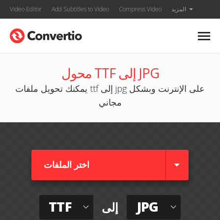
المزيد
Compress Video
Add Subtitles to Video
Video Editor
محول TTF إلى JPG
يمكنك تحويل ملفات ttf إلى jpg على الإنترنت وبشكل
مجاني
اختر الملفات
TTF
JPG
إلى