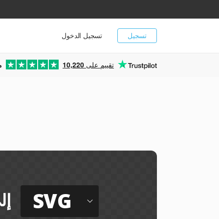
تسجيل
تسجيل الدخول
تقييم على
10,220
م
SVG
إل