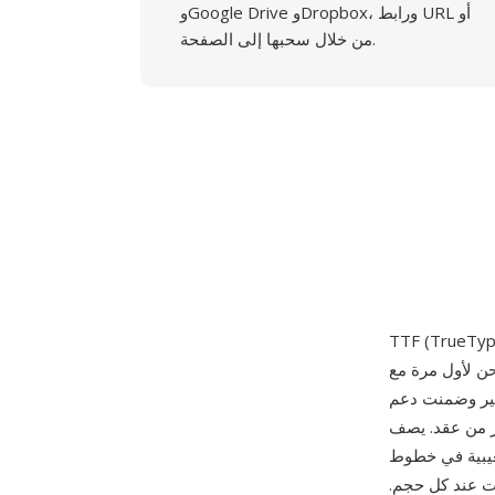
وGoogle Drive وDropbox، ورابط URL أو
من خلال سحبها إلى الصفحة.
13 مايو 1991. رخصت Microsoft التقنية بعد ذلك
ي Windows 3.1 عام 1992، مؤسسة إياه كتقنية الخطوط
الحروف باستخدام شرائح بيزيه
Post — مخزنة إلى جانب
ات عند كل حجم.