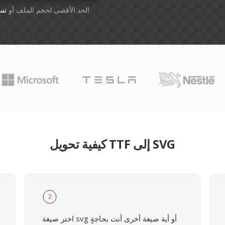
أسقِط الملفات هنا. 1 GB الحد الأقصى لحجم الملف أو
تس
كيفية تحويل TTF إلى SVG
2
اختر صيغة svg أو أية صيغة أخرى أنت بحاجةٍ