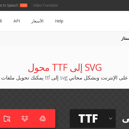
xt to Speech
Video Translator
Help
الأسعار
API
R
متاز
محول TTF إلى SVG
يمكنك تحويل ملفات ttf إلى svg على الإنترنت وبشكل مجاني
TTF
ى