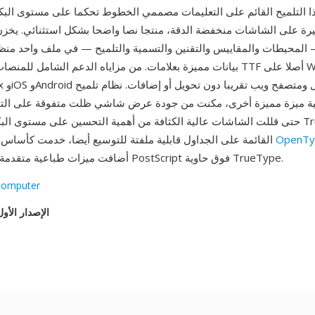
ا التلميح القائم على التعليمات مصممي الخطوط تحكما على مستوى ال
يرة على الشاشات منخفضة الدقة، منتجا نصا واضحا بشكل استثنائي. يخزن
 المحيطات والمقاييس والتقنين والتسمية والتلميح — في ملف واحد منظ
بيانات مميزة بعلامات. من مزاياه الدعم الشامل للمنصات: تعرض ملفات TF
ئية ميزة مميزة أخرى، مكنت من جودة عرض شاشي ظلت متفوقة على التق
حتى قللت الشاشات عالية الكثافة من أهمية التحسين على مستوى البكسل. أثبت
OpenTy
القائمة على الجداول قابلية ملفتة للتوسيع أيضا، خدمت كأساس بنيوي لمواصفة
أضافت ميزات طباعية متقدمة ودعم محيطات PostScript فوق حاوية TrueType.
Computer
الإصدار الأول