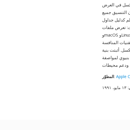
بكسل في العرض
 التنسيق جميع
م كدليل جداول
T أصلا على Windows
وmacOS وLinux وiOS وAndroid وكل نظام تشغيل ومتصفح ويب تقريبا دون تحويل أو إضافات. نظام تلميح
نيات المنافسة
ت بنية TrueType
Apple 
:
المطوّر
: ١٣ مايو، ١٩٩١