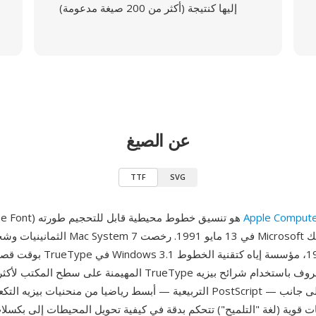
إليها كنتيجة (أكثر من 200 صيغة مدعومة)
عن الصيغ
TTF
SVG
Apple Comput
TTF (TrueType Font) هو تنسيق خطوط محيطية قابل للتحجيم طورته
الثمانينيات وشحن لأول مرة مع Mac System 7 في 
بوقت قصير وضمنت دعم TrueType ف
المهيمنة على سطح المكتب لأكثر من عقد. يصف TrueType أشكال 
التربيعية — أبسط رياضيا من منحنيات بيزيه التكعيبية في خطوط Script
 قوية (لغة "التلميح") تتحكم بدقة في كيفية تحويل المحيطات إلى بكسل