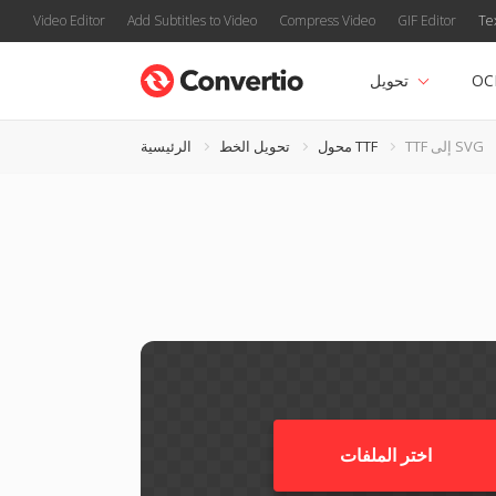
Video Editor
Add Subtitles to Video
Compress Video
GIF Editor
Te
OC
تحويل
TTF إلى SVG
محول TTF
تحويل الخط
الرئيسية
اختر الملفات