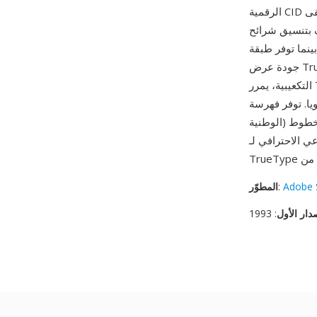
الرقمية CID بدلا من أسماء الحروف، وهو أمر حاسم لمجموعات الأحرف التي تعد بعشرات الآلاف. تبقى
الأصلي، حافظة على تعليمات التلميح الأصلية،
بينما توفر طبقة CID وصولا فعالا للحروف واستخراج المجموعات الفرعية عبر موارد CMap. من مزاياه
جودة عرض TrueType المباشرة — على عكس تحويل محيطات TrueType إلى منحنيات PostScript
التكعيبية، يمرر Type 11 المحيطات الأصلية إلى المعالج سليمة، حافظا على تعليمات ملاءمة الشبكة
 بدعمها مخططات ترميز متعددة (Unicode والمعايير
الوطنية) مربوطة بنفس مجموعة الحروف دون تكرار البيانات. تظهر خطوط Type 11 بشكل أساسي في
Adobe 
:
المطوّر
دار الأول
: 1993