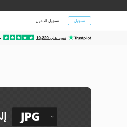
تسجيل
تسجيل الدخول
تقييم على
10,220
م
JPG
إل