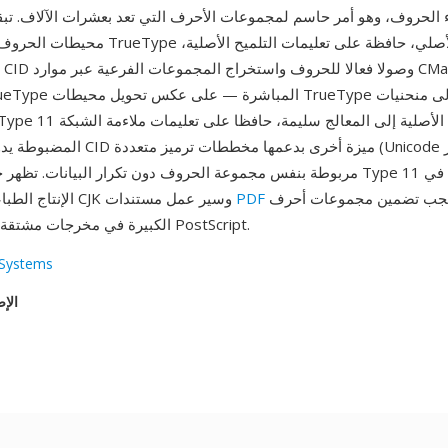
محيطات الحروف بتنسيق شرائح TrueType التربيعية 
المضبوطة يدويا. توفر فهرسة CID ميزة أخرى
حيث يجب تضمين مجموعات أحرف
PDF
الإنتاج الطباعي الاحترافي لـ CJK وسير عمل مستندات
TrueType الكبيرة في مخرجات مشتقة من PostScript.
Systems
الإص