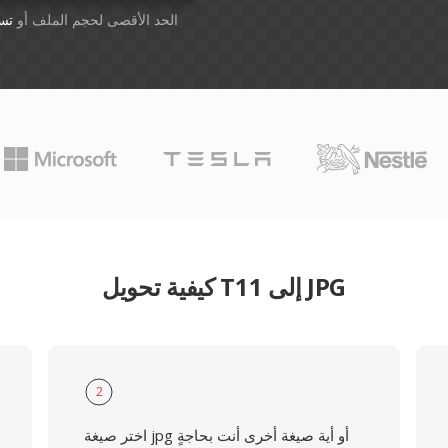
أسقِط الملفات هنا. 1 GB الحد الأقصى لحجم الملف أو
تس
كيفية تحويل T11 إلى JPG
2
اختر صيغة jpg أو أية صيغة أخرى أنت بحاجةٍ