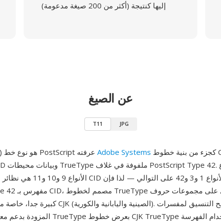
إليها كنتيجة (أكثر من 200 صيغة مدعومة)
عن الصيغ
T11
JPG
كجزء من بنية خطوط CID، يجمع بين
Adobe Systems
T11 (Type 11) هو نوع خط PostScript عرفته
كبيرة جدا، خاصة مجموعات أحرف CJK (الصينية والي