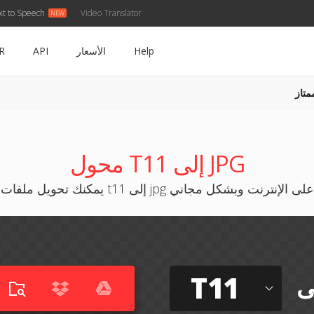
xt to Speech
Video Translator
Help
الأسعار
API
R
متاز
محول T11 إلى JPG
يمكنك تحويل ملفات t11 إلى jpg على الإنترنت وبشكل مجاني
T11
ى