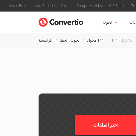
Video Editor
Add Subtitles to Video
Compress Video
GIF Editor
Te
OC
تحويل
T11 إلى JPG
محول T11
تحويل الخط
الرئيسية
اختر الملفات