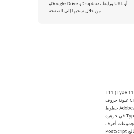
وGoogle Drive وDropbox، ورابط URL أو
من خلال سحبها إلى الصفحة.
عنونة حروف CID وبيانات محيطات TrueType ملفوفة في غلاف PostScript Type 42. في ترقيم أنواع
خطوط Adobe، الأنواع 9 و10 و11 هي نظائر CID للأنواع 1 و3 و42 على التوالي — لذا فإن Type 11 هو
في جوهره Type 42 مفهرس بـ CID، مصمم لخطوط TrueType التي تحتوي على مجموعات حروف
ابانية والكورية). يسمح التنسيق لمفسرات
PostScript المزودة بدعم معالج TrueType بعرض خطوط CJK TrueType مع استخدام الفهرسة