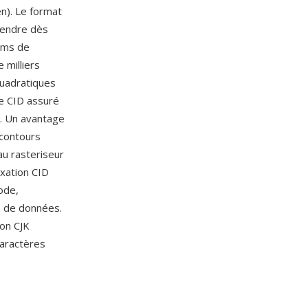
en). Le format
rendre dès
noms de
 milliers
quadratiques
he CID assuré
. Un avantage
 contours
au rasteriseur
exation CID
ode,
n de données.
ion CJK
aractères