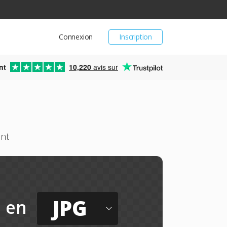
Connexion
Inscription
nt
10,220
avis sur
ent
JPG
en