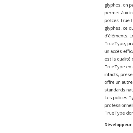
glyphes, en pa
permet àux in
polices TrueT
glyphes, ce qu
d'éléments. L
TrueType, prés
un accès effi
est la qualit
TrueType en c
intacts, prése
offre un autr
standards nat
Les polices T
professionnel
TrueType doiv
Développeur