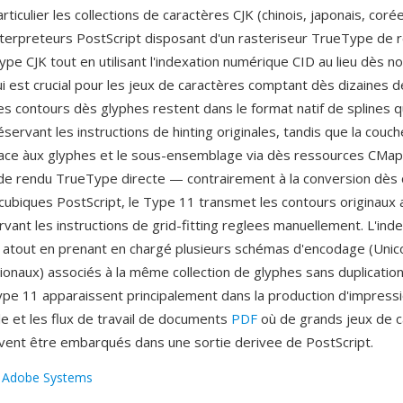
rticulier les collections de caractères CJK (chinois, japonais, coré
terpreteurs PostScript disposant d'un rasteriseur TrueType de 
ype CJK tout en utilisant l'indexation numérique CID au lieu dès 
i est crucial pour les jeux de caractères comptant dès dizaines de
es contours dès glyphes restent dans le format natif de splines 
ervant les instructions de hinting originales, tandis que la couc
cace àux glyphes et le sous-ensemblage via dès ressources CMap
é de rendu TrueType directe — contrairement à la conversion dès
ubiques PostScript, le Type 11 transmet les contours originaux 
rvant les instructions de grid-fitting reglees manuellement. L'ind
e atout en prenant en chargé plusieurs schémas d'encodage (Unic
ionaux) associés à la même collection de glyphes sans duplicatio
ype 11 apparaissent principalement dans la production d'impress
le et les flux de travail de documents
PDF
où de grands jeux de c
ent être embarqués dans une sortie derivee de PostScript.
:
Adobe Systems