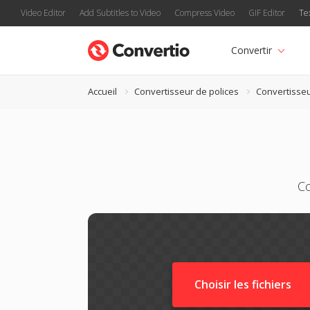
Video Editor
Add Subtitles to Video
Compress Video
GIF Editor
Te
Convertir
Accueil
Convertisseur de polices
Convertisseu
Co
Choisir les fichiers