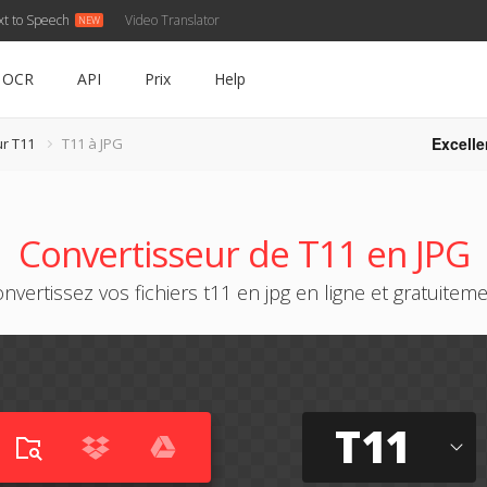
xt to Speech
Video Translator
OCR
API
Prix
Help
Excelle
r T11
T11 à JPG
Convertisseur de T11 en JPG
nvertissez vos fichiers t11 en jpg en ligne et gratuitem
T11