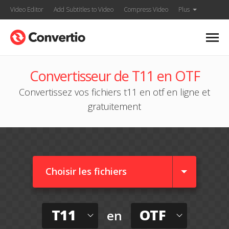
Video Editor
Add Subtitles to Video
Compress Video
Plus
Convertisseur de T11 en OTF
Convertissez vos fichiers t11 en otf en ligne et
gratuitement
Choisir les fichiers
T11
OTF
en