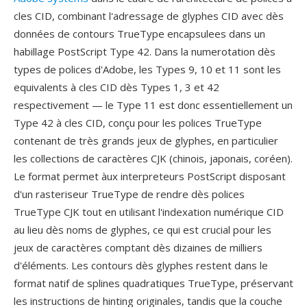
cles CID, combinant l'adressage de glyphes CID avec dès
données de contours TrueType encapsulees dans un
habillage PostScript Type 42. Dans la numerotation dès
types de polices d'Adobe, les Types 9, 10 et 11 sont les
equivalents à cles CID dès Types 1, 3 et 42
respectivement — le Type 11 est donc essentiellement un
Type 42 à cles CID, conçu pour les polices TrueType
contenant de très grands jeux de glyphes, en particulier
les collections de caractères CJK (chinois, japonais, coréen).
Le format permet àux interpreteurs PostScript disposant
d'un rasteriseur TrueType de rendre dès polices
TrueType CJK tout en utilisant l'indexation numérique CID
au lieu dès noms de glyphes, ce qui est crucial pour les
jeux de caractères comptant dès dizaines de milliers
d'éléments. Les contours dès glyphes restent dans le
format natif de splines quadratiques TrueType, préservant
les instructions de hinting originales, tandis que la couche