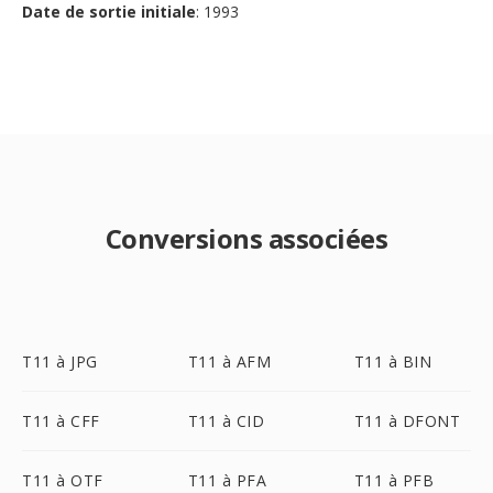
Date de sortie initiale
: 1993
Conversions associées
T11 à JPG
T11 à AFM
T11 à BIN
T11 à CFF
T11 à CID
T11 à DFONT
T11 à OTF
T11 à PFA
T11 à PFB