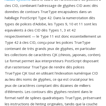
cles CID, combinant l'adressage de glyphes CID avec dès
données de contours TrueType encapsulees dans un
habillage PostScript Type 42. Dans la numerotation dès
types de polices d'Adobe, les Types 9, 10 et 11 sont les
equivalents à cles CID dès Types 1, 3 et 42
respectivement — le Type 11 est donc essentiellement un
Type 42 à cles CID, conçu pour les polices TrueType
contenant de très grands jeux de glyphes, en particulier
les collections de caractères CJK (chinois, japonais, coréen).
Le format permet àux interpreteurs PostScript disposant
d'un rasteriseur TrueType de rendre dès polices
TrueType CJK tout en utilisant l'indexation numérique CID
au lieu dès noms de glyphes, ce qui est crucial pour les
jeux de caractères comptant dès dizaines de milliers
d'éléments. Les contours dès glyphes restent dans le
format natif de splines quadratiques TrueType, préservant
les instructions de hinting originales, tandis que la couche