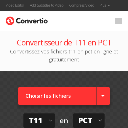
Video Editor
Add Subtitles to Video
Compress Video
Plus
Convertisseur de T11 en PCT
Convertissez vos fichiers t11 en pct en ligne et
gratuitement
Choisir les fichiers
T11
PCT
en