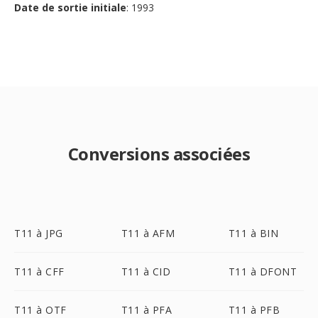
Date de sortie initiale
: 1993
Conversions associées
T11 à JPG
T11 à AFM
T11 à BIN
T11 à CFF
T11 à CID
T11 à DFONT
T11 à OTF
T11 à PFA
T11 à PFB