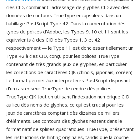
cles CID, combinant l'adressage de glyphes CID avec dès
données de contours TrueType encapsulees dans un
habillage PostScript Type 42. Dans la numerotation dès
types de polices d'Adobe, les Types 9, 10 et 11 sont les
equivalents à cles CID dès Types 1, 3 et 42
respectivement — le Type 11 est donc essentiellement un
Type 42 à cles CID, conçu pour les polices TrueType
contenant de très grands jeux de glyphes, en particulier
les collections de caractères CJK (chinois, japonais, coréen).
Le format permet àux interpreteurs PostScript disposant
d'un rasteriseur TrueType de rendre dès polices
TrueType CJK tout en utilisant l'indexation numérique CID
au lieu dès noms de glyphes, ce qui est crucial pour les
jeux de caractères comptant dès dizaines de milliers
d'éléments. Les contours dès glyphes restent dans le
format natif de splines quadratiques TrueType, préservant
les instructions de hinting originales, tandis que la couche