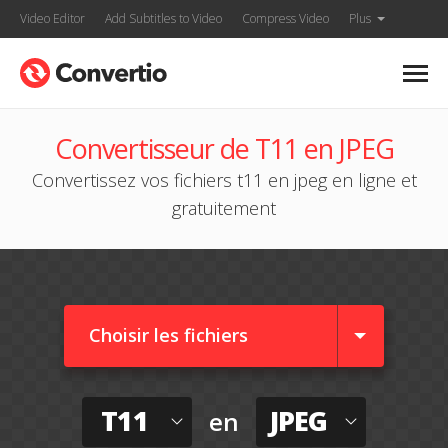
Video Editor
Add Subtitles to Video
Compress Video
Plus
Convertisseur de T11 en JPEG
Convertissez vos fichiers t11 en jpeg en ligne et
gratuitement
Choisir les fichiers
T11
JPEG
en