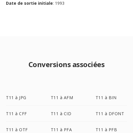
Date de sortie initiale
: 1993
Conversions associées
T11 à JPG
T11 à AFM
T11 à BIN
T11 à CFF
T11 à CID
T11 à DFONT
T11 à OTF
T11 à PFA
T11 à PFB