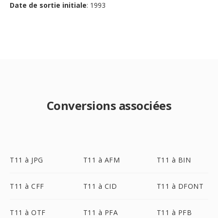
Date de sortie initiale
: 1993
Conversions associées
T11 à JPG
T11 à AFM
T11 à BIN
T11 à CFF
T11 à CID
T11 à DFONT
T11 à OTF
T11 à PFA
T11 à PFB