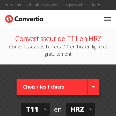
Video Editor
Add Subtitles to Video
Compress Video
Plus
Convertisseur de T11 en HRZ
Convertissez vos fichiers t11 en hrz en ligne et
gratuitement
Choisir les fichiers
T11
HRZ
en