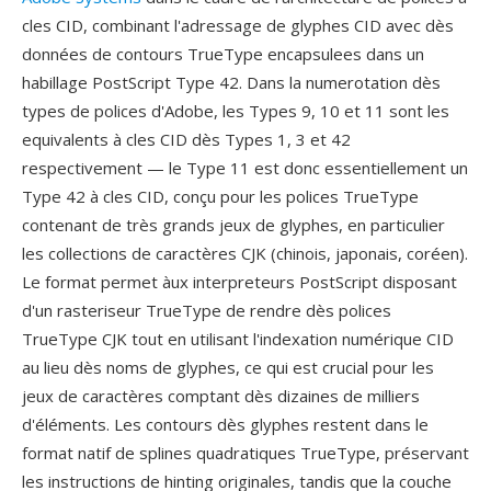
cles CID, combinant l'adressage de glyphes CID avec dès
données de contours TrueType encapsulees dans un
habillage PostScript Type 42. Dans la numerotation dès
types de polices d'Adobe, les Types 9, 10 et 11 sont les
equivalents à cles CID dès Types 1, 3 et 42
respectivement — le Type 11 est donc essentiellement un
Type 42 à cles CID, conçu pour les polices TrueType
contenant de très grands jeux de glyphes, en particulier
les collections de caractères CJK (chinois, japonais, coréen).
Le format permet àux interpreteurs PostScript disposant
d'un rasteriseur TrueType de rendre dès polices
TrueType CJK tout en utilisant l'indexation numérique CID
au lieu dès noms de glyphes, ce qui est crucial pour les
jeux de caractères comptant dès dizaines de milliers
d'éléments. Les contours dès glyphes restent dans le
format natif de splines quadratiques TrueType, préservant
les instructions de hinting originales, tandis que la couche