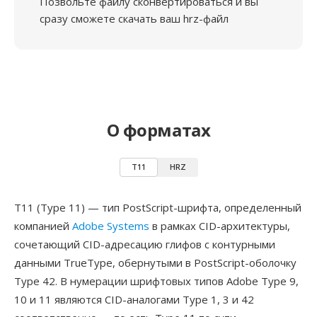
Позвольте файлу сконвертироваться и вы
сразу сможете скачать ваш hrz-файл
О форматах
T11
HRZ
T11 (Type 11) — тип PostScript-шрифта, определенный
компанией
Adobe Systems
в рамках CID-архитектуры,
сочетающий CID-адресацию глифов с контурными
данными TrueType, обернутыми в PostScript-оболочку
Type 42. В нумерации шрифтовых типов Adobe Type 9,
10 и 11 являются CID-аналогами Type 1, 3 и 42