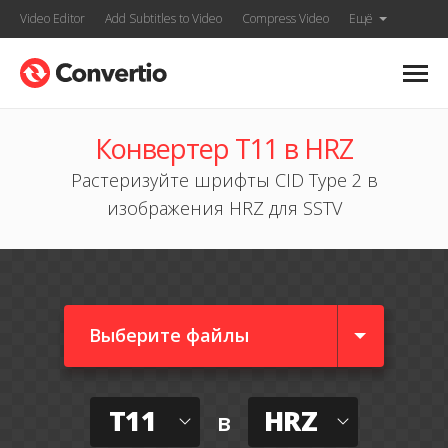
Video Editor
Add Subtitles to Video
Compress Video
Ещё
Конвертер T11 в HRZ
Растеризуйте шрифты CID Type 2 в
изображения HRZ для SSTV
Выберите файлы
T11
HRZ
в