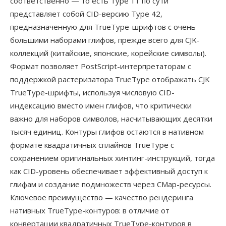
соответственно — то есть Type 11 по сути
представляет собой CID-версию Type 42,
предназначенную для TrueType-шрифтов с очень
большими наборами глифов, прежде всего для CJK-
коллекций (китайские, японские, корейские символы).
Формат позволяет PostScript-интерпретаторам с
поддержкой растеризатора TrueType отображать CJK
TrueType-шрифты, используя числовую CID-
индексацию вместо имен глифов, что критически
важно для наборов символов, насчитывающих десятки
тысяч единиц. Контуры глифов остаются в нативном
формате квадратичных сплайнов TrueType с
сохранением оригинальных хинтинг-инструкций, тогда
как CID-уровень обеспечивает эффективный доступ к
глифам и создание подмножеств через CMap-ресурсы.
Ключевое преимущество — качество рендеринга
нативных TrueType-контуров: в отличие от
конвертации квадратичных TrueType-контуров в