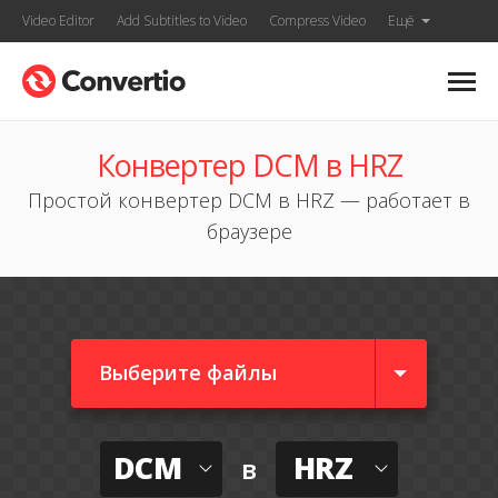
Video Editor
Add Subtitles to Video
Compress Video
Ещё
Конвертер DCM в HRZ
Простой конвертер DCM в HRZ — работает в
браузере
Выберите файлы
DCM
HRZ
в