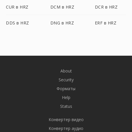
CUR в HRZ
DCM в HRZ
DCR в HRZ
DDS в HRZ
DNG в HRZ
ERF в HRZ
About
Security
Форматы
Help
Status
Конвертер видео
Конвертер аудио