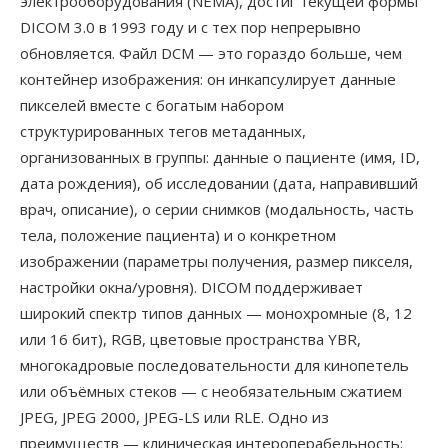
электрооборудования (NEMA), достиг текущей формы
DICOM 3.0 в 1993 году и с тех пор непрерывно
обновляется. Файл DCM — это гораздо больше, чем
контейнер изображения: он инкапсулирует данные
пикселей вместе с богатым набором
структурированных тегов метаданных,
организованных в группы: данные о пациенте (имя, ID,
дата рождения), об исследовании (дата, направивший
врач, описание), о серии снимков (модальность, часть
тела, положение пациента) и о конкретном
изображении (параметры получения, размер пикселя,
настройки окна/уровня). DICOM поддерживает
широкий спектр типов данных — монохромные (8, 12
или 16 бит), RGB, цветовые пространства YBR,
многокадровые последовательности для кинопетель
или объёмных стеков — с необязательным сжатием
JPEG, JPEG 2000, JPEG-LS или RLE. Одно из
преимуществ — клиническая интероперабельность: