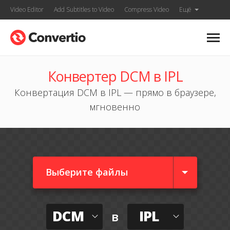
Video Editor
Add Subtitles to Video
Compress Video
Ещё
Конвертер DCM в IPL
Конвертация DCM в IPL — прямо в браузере,
мгновенно
Выберите файлы
DCM
IPL
в