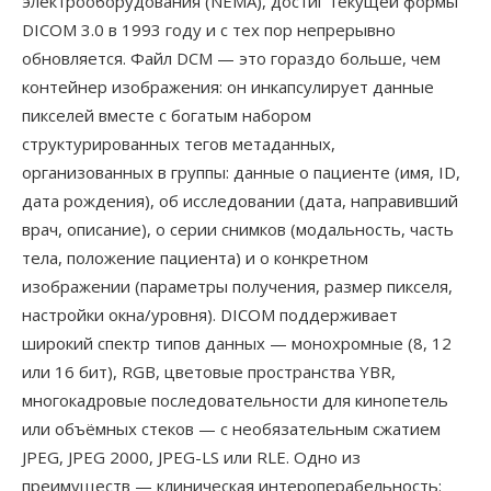
электрооборудования (NEMA), достиг текущей формы
DICOM 3.0 в 1993 году и с тех пор непрерывно
обновляется. Файл DCM — это гораздо больше, чем
контейнер изображения: он инкапсулирует данные
пикселей вместе с богатым набором
структурированных тегов метаданных,
организованных в группы: данные о пациенте (имя, ID,
дата рождения), об исследовании (дата, направивший
врач, описание), о серии снимков (модальность, часть
тела, положение пациента) и о конкретном
изображении (параметры получения, размер пикселя,
настройки окна/уровня). DICOM поддерживает
широкий спектр типов данных — монохромные (8, 12
или 16 бит), RGB, цветовые пространства YBR,
многокадровые последовательности для кинопетель
или объёмных стеков — с необязательным сжатием
JPEG, JPEG 2000, JPEG-LS или RLE. Одно из
преимуществ — клиническая интероперабельность: