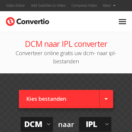
Video Editor
Add Subtitles to Video
Compress Video
Meer
DCM naar IPL converter
Converteer online gratis uw dcm- naar ipl-
bestanden
Kies bestanden
DCM
IPL
naar