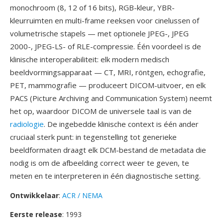
monochroom (8, 12 of 16 bits), RGB-kleur, YBR-
kleurruimten en multi-frame reeksen voor cinelussen of
volumetrische stapels — met optionele JPEG-, JPEG
2000-, JPEG-LS- of RLE-compressie. Één voordeel is de
klinische interoperabiliteit: elk modern medisch
beeldvormingsapparaat — CT, MRI, röntgen, echografie,
PET, mammografie — produceert DICOM-uitvoer, en elk
PACS (Picture Archiving and Communication System) neemt
het op, waardoor DICOM de universele taal is van de
radiologie
. De ingebedde klinische context is één ander
cruciaal sterk punt: in tegenstelling tot generieke
beeldformaten draagt elk DCM-bestand de metadata die
nodig is om de afbeelding correct weer te geven, te
meten en te interpreteren in één diagnostische setting.
Ontwikkelaar
:
ACR / NEMA
Eerste release
: 1993