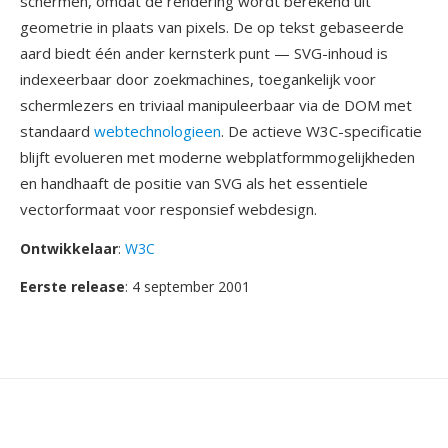
schermen, omdat de rendering wordt berekend uit
geometrie in plaats van pixels. De op tekst gebaseerde
aard biedt één ander kernsterk punt — SVG-inhoud is
indexeerbaar door zoekmachines, toegankelijk voor
schermlezers en triviaal manipuleerbaar via de DOM met
standaard
webtechnologieen
. De actieve W3C-specificatie
blijft evolueren met moderne webplatformmogelijkheden
en handhaaft de positie van SVG als het essentiele
vectorformaat voor responsief webdesign.
Ontwikkelaar
:
W3C
Eerste release
: 4 september 2001