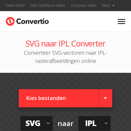
Video Editor
Add Subtitles to Video
Compress Video
Meer
SVG naar IPL Converter
Converteer SVG-vectoren naar IPL-
rasterafbeeldingen online
Kies bestanden
SVG
IPL
naar