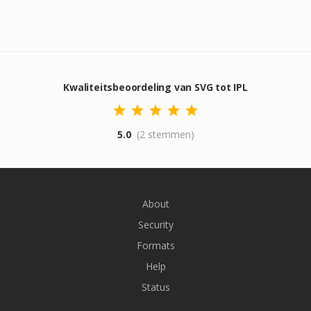
Kwaliteitsbeoordeling van SVG tot IPL
5.0
(2 stemmen)
About
Security
Formats
Help
Status