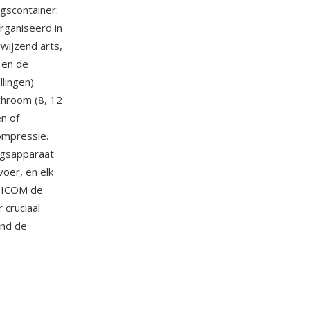
gscontainer:
rganiseerd in
wijzend arts,
 en de
llingen)
chroom (8, 12
en of
ompressie.
ingsapparaat
oer, en elk
 DICOM de
 cruciaal
and de
e