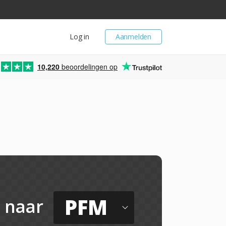
Log in
Aanmelden
10,220
beoordelingen op
PFM
naar