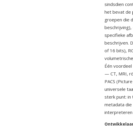
sindsdien con
het bevat de 
groepen die d
beschrijving)
specifieke afb
beschrijven.
of 16 bits), 
volumetrische
Één voordeel 
— CT, MRI, r
PACS (Pictur
universele taa
sterk punt: i
metadata die 
interpreteren 
Ontwikkelaa