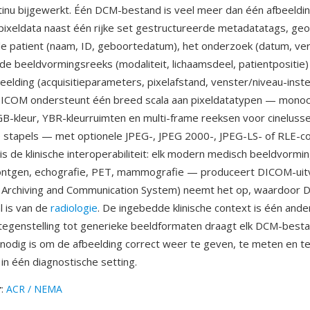
tinu bijgewerkt. Één DCM-bestand is veel meer dan één afbeeldin
pixeldata naast één rijke set gestructureerde metadatatags, geo
e patient (naam, ID, geboortedatum), het onderzoek (datum, ver
, de beeldvormingsreeks (modaliteit, lichaamsdeel, patientpositie)
eelding (acquisitieparameters, pixelafstand, venster/niveau-inste
 DICOM ondersteunt één breed scala aan pixeldatatypen — mono
RGB-kleur, YBR-kleurruimten en multi-frame reeksen voor cineluss
 stapels — met optionele JPEG-, JPEG 2000-, JPEG-LS- of RLE-c
is de klinische interoperabiliteit: elk modern medisch beeldvorm
öntgen, echografie, PET, mammografie — produceert DICOM-uitv
e Archiving and Communication System) neemt het op, waardoor
l is van de
radiologie
. De ingebedde klinische context is één ander
n tegenstelling tot generieke beeldformaten draagt elk DCM-best
nodig is om de afbeelding correct weer te geven, te meten en t
in één diagnostische setting.
r
:
ACR / NEMA