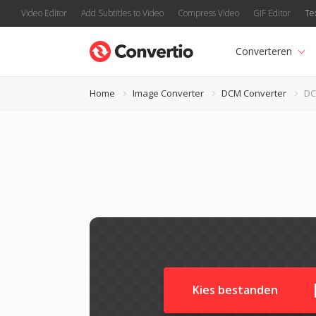
Video Editor
Add Subtitles to Video
Compress Video
GIF Editor
Te
Converteren
Home
Image Converter
DCM Converter
DC
Kies bestanden