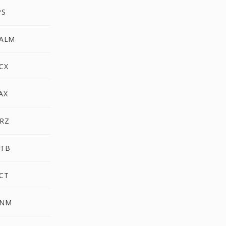
PS
PALM
CX
AX
HRZ
OTB
PCT
PNM