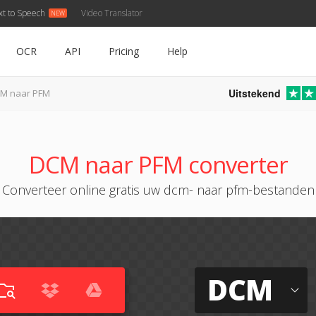
xt to Speech
Video Translator
OCR
API
Pricing
Help
Uitstekend
M naar PFM
DCM naar PFM converter
Converteer online gratis uw dcm- naar pfm-bestanden
DCM