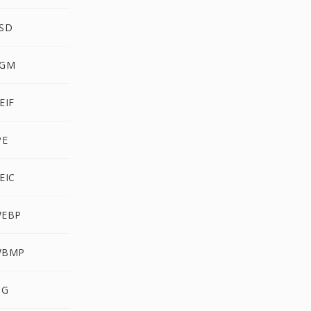
PSD
PGM
EIF
PE
EIC
WEBP
WBMP
IG