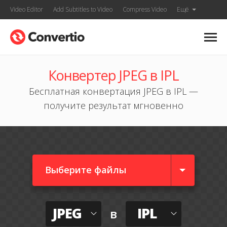
Video Editor
Add Subtitles to Video
Compress Video
Ещё
Конвертер JPEG в IPL
Бесплатная конвертация JPEG в IPL —
получите результат мгновенно
Выберите файлы
JPEG
IPL
в