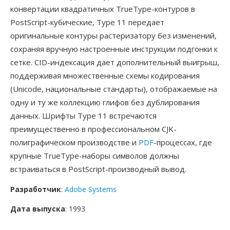
конвертации квадратичных TrueType-контуров в
PostScript-кубические, Type 11 передает
оригинальные контуры растеризатору без изменений,
сохраняя вручную настроенные инструкции подгонки к
сетке. CID-индексация дает дополнительный выигрыш,
поддерживая множественные схемы кодирования
(Unicode, национальные стандарты), отображаемые на
одну и ту же коллекцию глифов без дублирования
данных. Шрифты Type 11 встречаются
преимущественно в профессиональном CJK-
полиграфическом производстве и
PDF
-процессах, где
крупные TrueType-наборы символов должны
встраиваться в PostScript-производный вывод.
Разработчик
:
Adobe Systems
Дата выпуска
: 1993