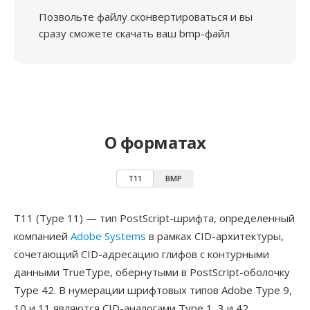
Позвольте файлу сконвертироваться и вы
сразу сможете скачать ваш bmp-файл
О форматах
T11
BMP
T11 (Type 11) — тип PostScript-шрифта, определенный
компанией
Adobe Systems
в рамках CID-архитектуры,
сочетающий CID-адресацию глифов с контурными
данными TrueType, обернутыми в PostScript-оболочку
Type 42. В нумерации шрифтовых типов Adobe Type 9,
10 и 11 являются CID-аналогами Type 1, 3 и 42