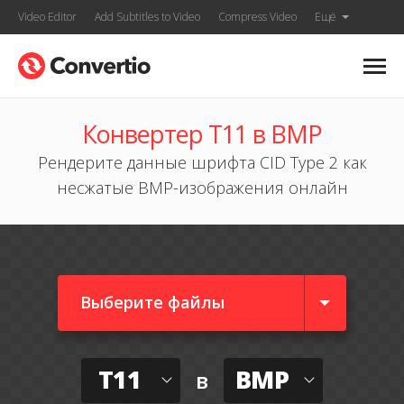
Video Editor
Add Subtitles to Video
Compress Video
Ещё
Конвертер T11 в BMP
Рендерите данные шрифта CID Type 2 как
несжатые BMP-изображения онлайн
Выберите файлы
T11
BMP
в