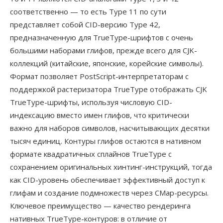
соответственно — то есть Type 11 по сути
представляет собой CID-версию Type 42,
предназначенную для TrueType-шрифтов с очень
большими наборами глифов, прежде всего для CJK-
коллекций (китайские, японские, корейские символы).
Формат позволяет PostScript-интерпретаторам с
поддержкой растеризатора TrueType отображать CJK
TrueType-шрифты, используя числовую CID-
индексацию вместо имен глифов, что критически
важно для наборов символов, насчитывающих десятки
тысяч единиц. Контуры глифов остаются в нативном
формате квадратичных сплайнов TrueType с
сохранением оригинальных хинтинг-инструкций, тогда
как CID-уровень обеспечивает эффективный доступ к
глифам и создание подмножеств через CMap-ресурсы.
Ключевое преимущество — качество рендеринга
нативных TrueType-контуров: в отличие от