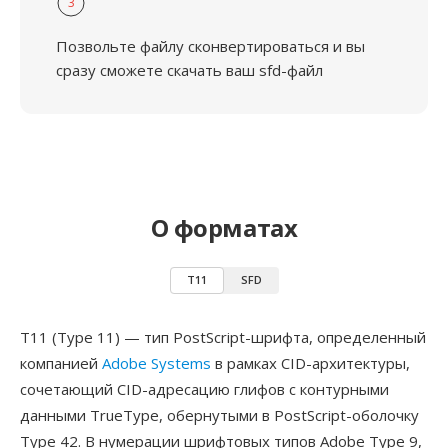
3
Позвольте файлу сконвертироваться и вы
сразу сможете скачать ваш sfd-файл
О форматах
T11
SFD
T11 (Type 11) — тип PostScript-шрифта, определенный
компанией
Adobe Systems
в рамках CID-архитектуры,
сочетающий CID-адресацию глифов с контурными
данными TrueType, обернутыми в PostScript-оболочку
Type 42. В нумерации шрифтовых типов Adobe Type 9,