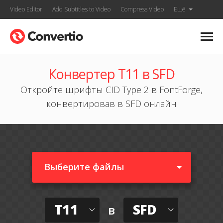
Video Editor
Add Subtitles to Video
Compress Video
Ещё
Конвертер T11 в SFD
Откройте шрифты CID Type 2 в FontForge,
конвертировав в SFD онлайн
Выберите файлы
T11
SFD
в