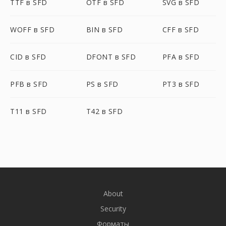
TTF в SFD
OTF в SFD
SVG в SFD
WOFF в SFD
BIN в SFD
CFF в SFD
CID в SFD
DFONT в SFD
PFA в SFD
PFB в SFD
PS в SFD
PT3 в SFD
T11 в SFD
T42 в SFD
About
Security
Форматы