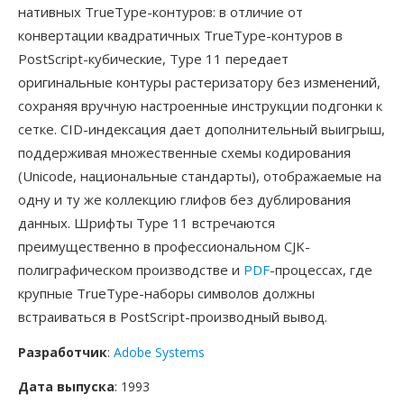
нативных TrueType-контуров: в отличие от
конвертации квадратичных TrueType-контуров в
PostScript-кубические, Type 11 передает
оригинальные контуры растеризатору без изменений,
сохраняя вручную настроенные инструкции подгонки к
сетке. CID-индексация дает дополнительный выигрыш,
поддерживая множественные схемы кодирования
(Unicode, национальные стандарты), отображаемые на
одну и ту же коллекцию глифов без дублирования
данных. Шрифты Type 11 встречаются
преимущественно в профессиональном CJK-
полиграфическом производстве и
PDF
-процессах, где
крупные TrueType-наборы символов должны
встраиваться в PostScript-производный вывод.
Разработчик
:
Adobe Systems
Дата выпуска
: 1993