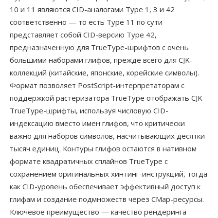
10 и 11 являются CID-аналогами Type 1, 3 и 42
соответственно — то есть Type 11 по сути
представляет собой CID-версию Type 42,
предназначенную для TrueType-шрифтов с очень
большими наборами глифов, прежде всего для CJK-
коллекций (китайские, японские, корейские символы).
Формат позволяет PostScript-интерпретаторам с
поддержкой растеризатора TrueType отображать CJK
TrueType-шрифты, используя числовую CID-
индексацию вместо имен глифов, что критически
важно для наборов символов, насчитывающих десятки
тысяч единиц. Контуры глифов остаются в нативном
формате квадратичных сплайнов TrueType с
сохранением оригинальных хинтинг-инструкций, тогда
как CID-уровень обеспечивает эффективный доступ к
глифам и создание подмножеств через CMap-ресурсы.
Ключевое преимущество — качество рендеринга