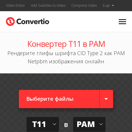
Video Editor
Add Subtitles to Video
Compress Video
Ещё
Конвертер T11 в PAM
Рендерите глифы шрифта CID Type 2 как PAM
Netpbm изображения онлайн
Выберите файлы
T11
PAM
в