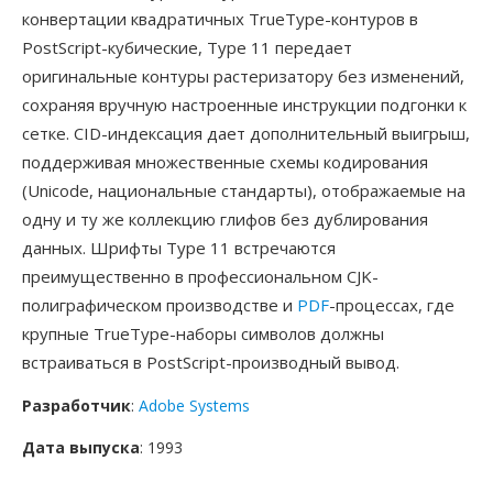
конвертации квадратичных TrueType-контуров в
PostScript-кубические, Type 11 передает
оригинальные контуры растеризатору без изменений,
сохраняя вручную настроенные инструкции подгонки к
сетке. CID-индексация дает дополнительный выигрыш,
поддерживая множественные схемы кодирования
(Unicode, национальные стандарты), отображаемые на
одну и ту же коллекцию глифов без дублирования
данных. Шрифты Type 11 встречаются
преимущественно в профессиональном CJK-
полиграфическом производстве и
PDF
-процессах, где
крупные TrueType-наборы символов должны
встраиваться в PostScript-производный вывод.
Разработчик
:
Adobe Systems
Дата выпуска
: 1993