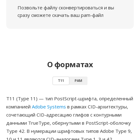
Позвольте файлу сконвертироваться и вы
сразу сможете скачать ваш pam-файл
О форматах
T11
PAM
T11 (Type 11) — тип PostScript-шрифта, определенный
компанией
Adobe Systems
в рамках CID-архитектуры,
сочетающий CID-адресацию глифов с контурными
данными TrueType, обернутыми в PostScript-оболочку
Type 42. В нумерации шрифтовых типов Adobe Type 9,
10 и 11 являются CID-аналогами Type 1, 3 и 42