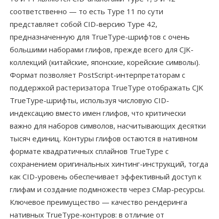
соответственно — то есть Type 11 по сути
представляет собой CID-версию Type 42,
предназначенную для TrueType-шрифтов с очень
большими наборами глифов, прежде всего для CJK-
коллекций (китайские, японские, корейские символы).
Формат позволяет PostScript-интерпретаторам с
поддержкой растеризатора TrueType отображать CJK
TrueType-шрифты, используя числовую CID-
индексацию вместо имен глифов, что критически
важно для наборов символов, насчитывающих десятки
тысяч единиц. Контуры глифов остаются в нативном
формате квадратичных сплайнов TrueType с
сохранением оригинальных хинтинг-инструкций, тогда
как CID-уровень обеспечивает эффективный доступ к
глифам и создание подмножеств через CMap-ресурсы.
Ключевое преимущество — качество рендеринга
нативных TrueType-контуров: в отличие от