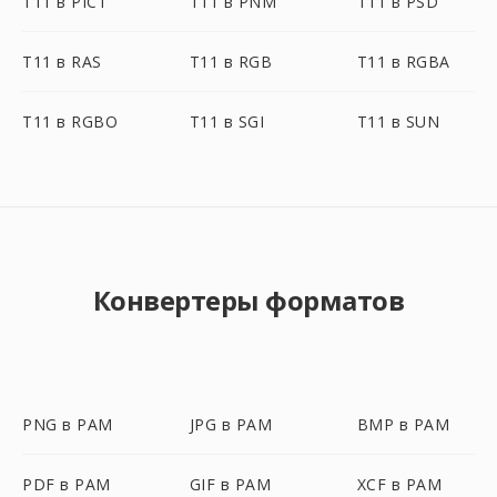
T11 в PICT
T11 в PNM
T11 в PSD
T11 в RAS
T11 в RGB
T11 в RGBA
T11 в RGBO
T11 в SGI
T11 в SUN
Конвертеры форматов
PNG в PAM
JPG в PAM
BMP в PAM
PDF в PAM
GIF в PAM
XCF в PAM