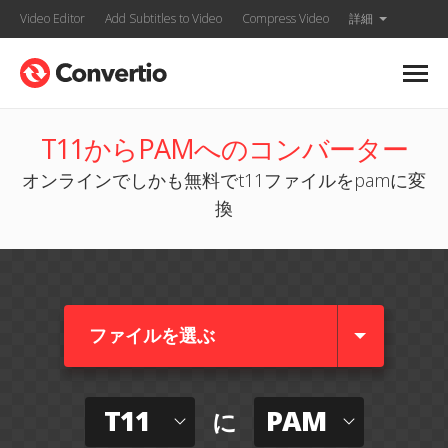
Video Editor
Add Subtitles to Video
Compress Video
詳細
T11からPAMへのコンバーター
オンラインでしかも無料でt11ファイルをpamに変
換
ファイルを選ぶ
T11
PAM
に