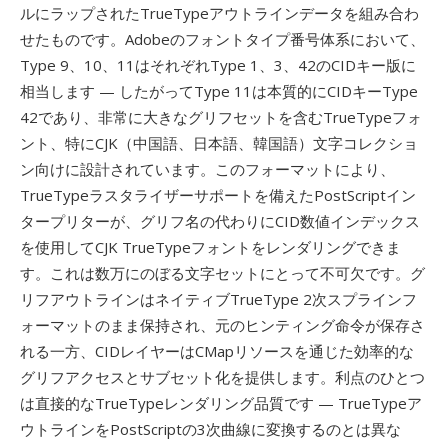
ルにラップされたTrueTypeアウトラインデータを組み合わ
せたものです。Adobeのフォントタイプ番号体系において、
Type 9、10、11はそれぞれType 1、3、42のCIDキー版に
相当します — したがってType 11は本質的にCIDキーType
42であり、非常に大きなグリフセットを含むTrueTypeフォ
ント、特にCJK（中国語、日本語、韓国語）文字コレクショ
ン向けに設計されています。このフォーマットにより、
TrueTypeラスタライザーサポートを備えたPostScriptイン
タープリターが、グリフ名の代わりにCID数値インデックス
を使用してCJK TrueTypeフォントをレンダリングできま
す。これは数万にのぼる文字セットにとって不可欠です。グ
リフアウトラインはネイティブTrueType 2次スプラインフ
ォーマットのまま保持され、元のヒンティング命令が保存さ
れる一方、CIDレイヤーはCMapリソースを通じた効率的な
グリフアクセスとサブセット化を提供します。利点のひとつ
は直接的なTrueTypeレンダリング品質です — TrueTypeア
ウトラインをPostScriptの3次曲線に変換するのとは異な