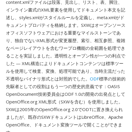
content.xmlファイルは段落、見出し、リスト、表、脚注、
インライン書式のXML要素を使用してドキュメント本文を記
述し、styles.xmlがスタイルルールを定義し、meta.xmlがド
キュメントプロパティを格納します。SXWはオープンソース
オフィスソフトウェアにおける重要なマイルストーンであ
り、独自でないXML形式が変更履歴、索引、相互参照、複雑
なページレイアウトを含むワープロ機能の全範囲を処理でき
ることを実証しました。透明性とオープン性が一つの利点で
した — XML構造によりドキュメントコンテンツは標準ツー
ルを使用して検査、変換、処理可能であり、当時主流だった
不透明なバイナリ形式とは対照的でした。
ODF
標準の技術的
先駆者としての役割はもう一つの歴史的意義です：OASIS
OpenDocument技術委員会はODF 1.0の開発の出発点として
OpenOffice.org XML形式（SXWを含む）を使用しました。
SXWは2005年のOpenOffice.org 2.0でODTに置き換えられ
ましたが、既存のSXWドキュメントはLibreOffice、Apache
OpenOffice、ドキュメント変換ツールで開くことができま