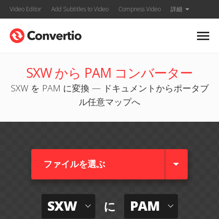
Video Editor
Add Subtitles to Video
Compress Video
詳細
SXW から PAM コンバーター
SXW を PAM に変換 — ドキュメントからポータブ
ル任意マップへ
ファイルを選ぶ
SXW
PAM
に