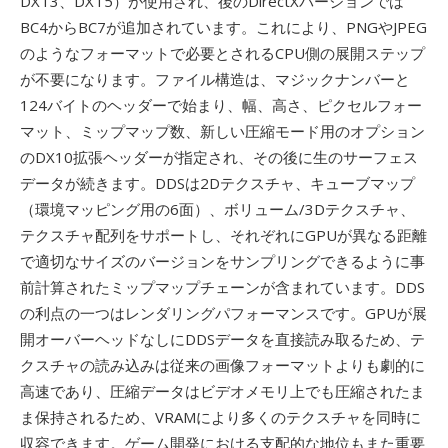
DXT3、DXT5）が使用され、後のDirectXバージョンでは
BC4からBC7が追加されています。これにより、PNGやJPEG
のようなフォーマットで必要とされるCPU側の展開ステップ
が不要になります。ファイル構造は、マジックナンバーと
124バイトのヘッダーで始まり、幅、高さ、ピクセルフォー
マット、ミップマップ数、新しい圧縮モード用のオプション
のDX10拡張ヘッダーが指定され、その後に生のサーフェス
データが続きます。DDSは2Dテクスチャ、キューブマップ
（環境マッピング用の6面）、ボリューム/3Dテクスチャ、
テクスチャ配列をサポートし、それぞれにGPUが異なる距離
で適切なサイズのバージョンをサンプリングできるように事
前計算されたミップマップチェーンが含まれています。DDS
の利点の一つはレンダリングパフォーマンスです。GPUが展
開オーバーヘッドなしにDDSデータを直接読み取るため、テ
クスチャの読み込みは従来の画像フォーマットよりも劇的に
高速であり、圧縮データはビデオメモリ上でも圧縮されたま
ま保持されるため、VRAMにより多くのテクスチャを同時に
収容できます。ゲーム開発における支配的な地位もまた重要