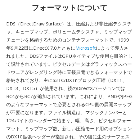
フォーマットについて
DDS（DirectDraw Surface）は、圧縮および非圧縮テクスチ
ャ、キューブマップ、ボリュームテクスチャ、ミップマップ
チェーンを格納するためのコンテナフォーマットで、1999
年9月22日にDirectX 7.0とともに
Microsoft
によって導入さ
れました。DDSファイルはGPUネイティブな使用を目的とし
て設計されています。ピクセルデータはグラフィックスハー
ドウェアがレンダリング時に直接展開できるフォーマットで
格納されており、主にS3TC/DXTnブロック圧縮（DXT1、
DXT3、DXT5）が使用され、後のDirectXバージョンでは
BC4からBC7が追加されています。これにより、PNGやJPEG
のようなフォーマットで必要とされるCPU側の展開ステップ
が不要になります。ファイル構造は、マジックナンバーと
124バイトのヘッダーで始まり、幅、高さ、ピクセルフォー
マット、ミップマップ数、新しい圧縮モード用のオプション
のDX10拡張ヘッダーが指定され、その後に生のサーフェス