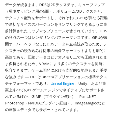
データが続きます。DDSは2Dテクスチャ、キューブマップ
（環境マッピング用の6面）、ボリューム/3Dテクスチャ、
テクスチャ配列をサポートし、それぞれにGPUが異なる距離
で適切なサイズのバージョンをサンプリングできるように事
前計算されたミップマップチェーンが含まれています。DDS
の利点の一つはレンダリングパフォーマンスです。GPUが展
開オーバーヘッドなしにDDSデータを直接読み取るため、テ
クスチャの読み込みは従来の画像フォーマットよりも劇的に
高速であり、圧縮データはビデオメモリ上でも圧縮されたま
ま保持されるため、VRAMにより多くのテクスチャを同時に
収容できます。ゲーム開発における支配的な地位もまた重要
な強みです — DDSはDirectXアプリケーションの標準テクス
チャフォーマットであり、
Unreal Engine
、Unity、および事
実上すべてのPCゲームエンジンでネイティブにサポートさ
れているほか、GIMP（プラグイン使用）、Paint.NET、
Photoshop（NVIDIAプラグイン経由）、ImageMagickなど
の画像エディタでもサポートされています。