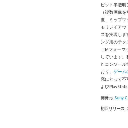
ビット半透明
（複数画像を
度、ミップマ
モリレイアウ
スを実現しま
ング用のテク
TIMフォー
しています。
たコンソール
おり、
ゲーム
究にとって不可欠
よびPlayS
開発元
:
Sony C
初回リリース
: