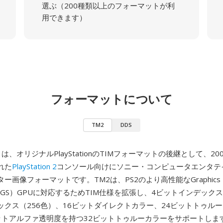
選ぶ（200種類以上のフォーマットが利
用できます）
フォーマットについて
TM2
DDS
）は、オリジナルPlayStationのTIMフォーマットの後継として、20
れた
PlayStation 2
コンソール向けにソニー・コンピュータエンタテ
ー画像フォーマットです。TM2は、PS2のより高性能なGraphics
izer（GS）GPUに対応するためTIM仕様を拡張し、4ビットインデック
ックス（256色）、16ビットダイレクトカラー、24ビットトゥル
トアルファ透明度を持つ32ビットトゥルーカラーをサポートします 