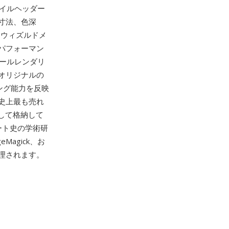
イルヘッダー
寸法、色深
スウィズルドメ
パフォーマン
ールレンダリ
オリジナルの
ング能力を反映
史上最も売れ
して格納して
ート史の学術研
Magick、お
処理されます。