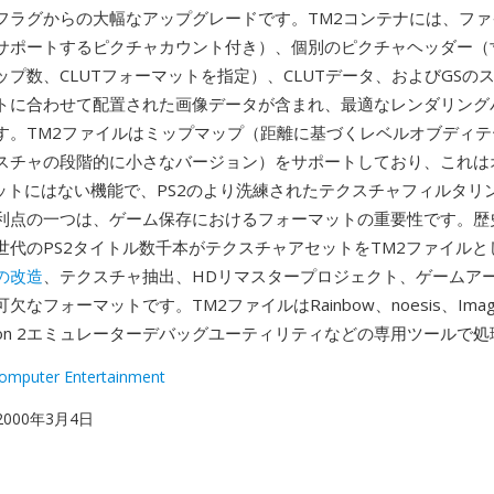
フラグからの大幅なアップグレードです。TM2コンテナには、ファ
サポートするピクチャカウント付き）、個別のピクチャヘッダー（
ップ数、CLUTフォーマットを指定）、CLUTデータ、およびGSの
トに合わせて配置された画像データが含まれ、最適なレンダリング
す。TM2ファイルはミップマップ（距離に基づくレベルオブディテ
スチャの段階的に小さなバージョン）をサポートしており、これは
マットにはない機能で、PS2のより洗練されたテクスチャフィルタリ
利点の一つは、ゲーム保存におけるフォーマットの重要性です。歴
世代のPS2タイトル数千本がテクスチャアセットをTM2ファイルと
の改造
、テクスチャ抽出、HDリマスタープロジェクト、ゲームア
なフォーマットです。TM2ファイルはRainbow、noesis、Image
tation 2エミュレーターデバッグユーティリティなどの専用ツールで
omputer Entertainment
 2000年3月4日