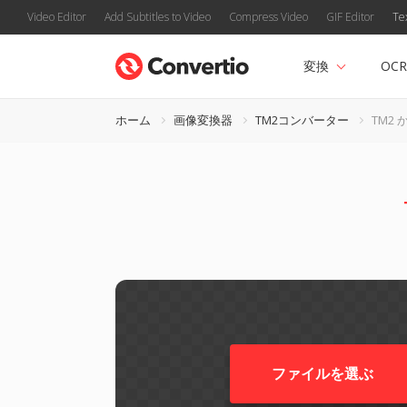
Video Editor
Add Subtitles to Video
Compress Video
GIF Editor
Te
変換
OCR
ホーム
画像変換器
TM2コンバーター
TM2 
ファイルを選ぶ