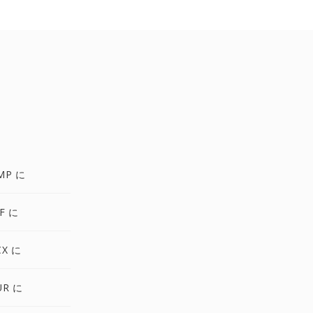
MP に
F に
CX に
UR に