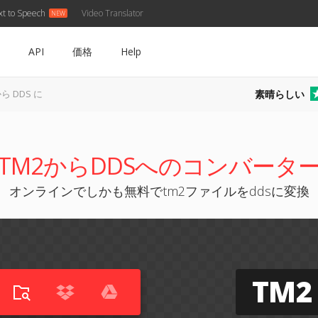
xt to Speech
Video Translator
API
価格
Help
素晴らしい
から DDS に
TM2からDDSへのコンバータ
オンラインでしかも無料でtm2ファイルをddsに変換
TM2