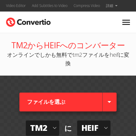
Video Editor
Add Subtitles to Video
Compress Video
詳細
TM2からHEIFへのコンバーター
オンラインでしかも無料でtm2ファイルをheifに変
換
ファイルを選ぶ
TM2
HEIF
に