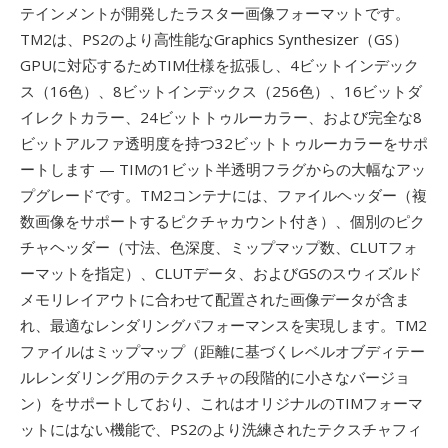
テインメントが開発したラスター画像フォーマットです。
TM2は、PS2のより高性能なGraphics Synthesizer（GS）
GPUに対応するためTIM仕様を拡張し、4ビットインデック
ス（16色）、8ビットインデックス（256色）、16ビットダ
イレクトカラー、24ビットトゥルーカラー、および完全な8
ビットアルファ透明度を持つ32ビットトゥルーカラーをサポ
ートします — TIMの1ビット半透明フラグからの大幅なアッ
プグレードです。TM2コンテナには、ファイルヘッダー（複
数画像をサポートするピクチャカウント付き）、個別のピク
チャヘッダー（寸法、色深度、ミップマップ数、CLUTフォ
ーマットを指定）、CLUTデータ、およびGSのスウィズルド
メモリレイアウトに合わせて配置された画像データが含ま
れ、最適なレンダリングパフォーマンスを実現します。TM2
ファイルはミップマップ（距離に基づくレベルオブディテー
ルレンダリング用のテクスチャの段階的に小さなバージョ
ン）をサポートしており、これはオリジナルのTIMフォーマ
ットにはない機能で、PS2のより洗練されたテクスチャフィ