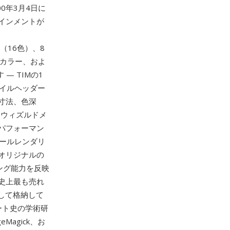
00年3月4日に
インメントが
ス（16色）、8
ーカラー、およ
— TIMの1
イルヘッダー
寸法、色深
スウィズルドメ
パフォーマン
ールレンダリ
オリジナルの
ング能力を反映
史上最も売れ
して格納して
ート史の学術研
Magick、お