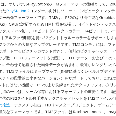
）は、オリジナルPlayStationのTIMフォーマットの後継として、20
れた
PlayStation 2
コンソール向けにソニー・コンピュータエンタテ
ー画像フォーマットです。TM2は、PS2のより高性能なGraphics
izer（GS）GPUに対応するためTIM仕様を拡張し、4ビットインデック
ックス（256色）、16ビットダイレクトカラー、24ビットトゥル
トアルファ透明度を持つ32ビットトゥルーカラーをサポートします 
フラグからの大幅なアップグレードです。TM2コンテナには、ファ
サポートするピクチャカウント付き）、個別のピクチャヘッダー（
ップ数、CLUTフォーマットを指定）、CLUTデータ、およびGSの
トに合わせて配置された画像データが含まれ、最適なレンダリング
す。TM2ファイルはミップマップ（距離に基づくレベルオブディテ
スチャの段階的に小さなバージョン）をサポートしており、これは
マットにはない機能で、PS2のより洗練されたテクスチャフィルタリ
利点の一つは、ゲーム保存におけるフォーマットの重要性です。歴
世代のPS2タイトル数千本がテクスチャアセットをTM2ファイルと
の改造
、テクスチャ抽出、HDリマスタープロジェクト、ゲームア
なフォーマットです。TM2ファイルはRainbow、noesis、Image