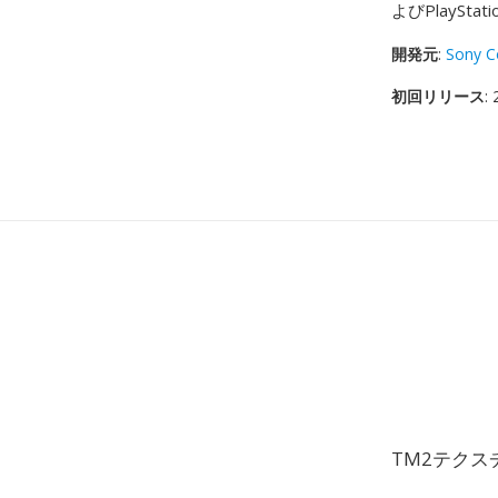
よびPlayS
開発元
:
Sony C
初回リリース
:
TM2テク