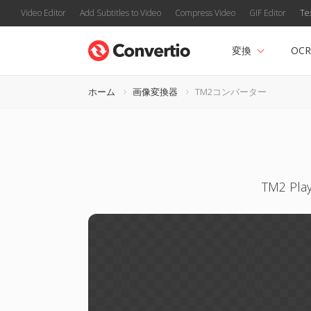
Video Editor
Add Subtitles to Video
Compress Video
GIF Editor
Te
変換
OCR
ホーム
画像変換器
TM2コンバーター
TM2 P