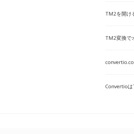
TM2を開け
TM2変換
convert
Convert