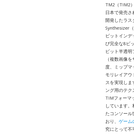
TM2（TIM2
日本で発売さ
開発したラスタ
Synthes
ビットインデ
び完全な8ビッ
ビット半透明
（複数画像を
度、ミップマ
モリレイアウ
スを実現しま
ング用のテク
TIMフォー
しています。
たコンソール
おり、
ゲーム
究にとって不可欠