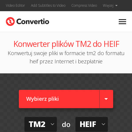
Video Editor
Add Subtitles to Video
Compress Video
Więcej
Konwerter plików TM2 do HEIF
Konwertuj swoje pliki w formacie tm2 do formatu
heif przez Internet i bezpłatnie
Wybierz pliki
TM2
HEIF
do