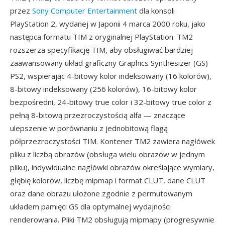
przez
Sony Computer Entertainment
dla konsoli
PlayStation 2, wydanej w Japonii 4 marca 2000 roku, jako
następca formatu TIM z oryginalnej PlayStation. TM2
rozszerza specyfikację TIM, aby obsługiwać bardziej
zaawansowany układ graficzny Graphics Synthesizer (GS)
PS2, wspierając 4-bitowy kolor indeksowany (16 kolorów),
8-bitowy indeksowany (256 kolorów), 16-bitowy kolor
bezpośredni, 24-bitowy true color i 32-bitowy true color z
pełną 8-bitową przezroczystością alfa — znaczące
ulepszenie w porównaniu z jednobitową flagą
półprzezroczystości TIM. Kontener TM2 zawiera nagłówek
pliku z liczbą obrazów (obsługa wielu obrazów w jednym
pliku), indywidualne nagłówki obrazów określające wymiary,
głębię kolorów, liczbę mipmap i format CLUT, dane CLUT
oraz dane obrazu ułożone zgodnie z permutowanym
układem pamięci GS dla optymalnej wydajności
renderowania. Pliki TM2 obsługują mipmapy (progresywnie