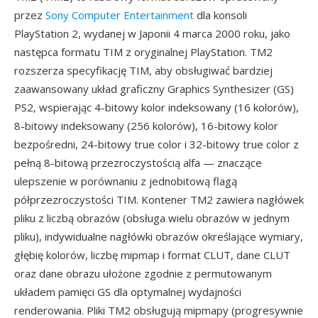
przez
Sony Computer Entertainment
dla konsoli
PlayStation 2, wydanej w Japonii 4 marca 2000 roku, jako
następca formatu TIM z oryginalnej PlayStation. TM2
rozszerza specyfikację TIM, aby obsługiwać bardziej
zaawansowany układ graficzny Graphics Synthesizer (GS)
PS2, wspierając 4-bitowy kolor indeksowany (16 kolorów),
8-bitowy indeksowany (256 kolorów), 16-bitowy kolor
bezpośredni, 24-bitowy true color i 32-bitowy true color z
pełną 8-bitową przezroczystością alfa — znaczące
ulepszenie w porównaniu z jednobitową flagą
półprzezroczystości TIM. Kontener TM2 zawiera nagłówek
pliku z liczbą obrazów (obsługa wielu obrazów w jednym
pliku), indywidualne nagłówki obrazów określające wymiary,
głębię kolorów, liczbę mipmap i format CLUT, dane CLUT
oraz dane obrazu ułożone zgodnie z permutowanym
układem pamięci GS dla optymalnej wydajności
renderowania. Pliki TM2 obsługują mipmapy (progresywnie