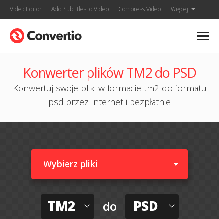
Video Editor
Add Subtitles to Video
Compress Video
Więcej
Konwerter plików TM2 do PSD
Konwertuj swoje pliki w formacie tm2 do formatu
psd przez Internet i bezpłatnie
Wybierz pliki
TM2
PSD
do