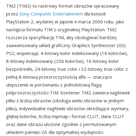
TM2 (TIM2) to rastrowy format obrazów opracowany
przez
Sony Computer Entertainment
dla konsoli
PlayStation 2, wydanej w Japonii 4 marca 2000 roku, jako
następca formatu TIM z oryginalnej PlayStation. TM2
rozszerza specyfikację TIM, aby obsługiwać bardziej
zaawansowany układ graficzny Graphics Synthesizer (GS)
PS2, wspierając 4-bitowy kolor indeksowany (16 kolorów),
8-bitowy indeksowany (256 kolorów), 16-bitowy kolor
bezpośredni, 24-bitowy true color i 32-bitowy true color z
pełną 8-bitową przezroczystością alfa — znaczące
ulepszenie w porównaniu z jednobitową flagą
półprzezroczystości TIM. Kontener TM2 zawiera nagłówek
pliku z liczbą obrazów (obsługa wielu obrazów w jednym
pliku), indywidualne nagłówki obrazów określające wymiary,
głębię kolorów, liczbę mipmap i format CLUT, dane CLUT
oraz dane obrazu ułożone zgodnie z permutowanym
układem pamięci GS dla optymalnej wydajności