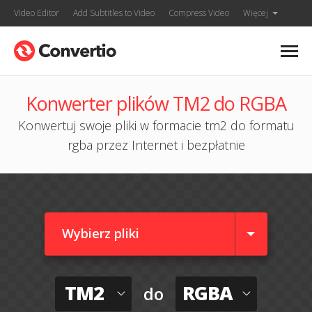
Video Editor
Add Subtitles to Video
Compress Video
Więcej
Konwerter plików TM2 do RGBA
Konwertuj swoje pliki w formacie tm2 do formatu
rgba przez Internet i bezpłatnie
Wybierz pliki
TM2
RGBA
do