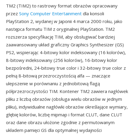
TM2 (TIM2) to rastrowy format obrazów opracowany
przez
Sony Computer Entertainment
dla konsoli
PlayStation 2, wydanej w Japonii 4 marca 2000 roku, jako
następca formatu TIM z oryginalnej PlayStation. TM2
rozszerza specyfikację TIM, aby obsługiwać bardziej
zaawansowany układ graficzny Graphics Synthesizer (GS)
PS2, wspierając 4-bitowy kolor indeksowany (16 kolorów),
8-bitowy indeksowany (256 kolorów), 16-bitowy kolor
bezpośredni, 24-bitowy true color i 32-bitowy true color z
pełną 8-bitową przezroczystością alfa — znaczące
ulepszenie w porównaniu z jednobitową flagą
półprzezroczystości TIM. Kontener TM2 zawiera nagłówek
pliku z liczbą obrazów (obsługa wielu obrazów w jednym
pliku), indywidualne nagłówki obrazów określające wymiary,
głębię kolorów, liczbę mipmap i format CLUT, dane CLUT
oraz dane obrazu ułożone zgodnie z permutowanym
układem pamięci GS dla optymalnej wydajności