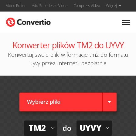
Video Editor
Add Subtitles to Video
Compress Video
Więcej
Konwerter plików TM2 do UYVY
Konwertuj swoje pliki w formacie tm2 do formatu
uyvy przez Internet i bezpłatnie
Wybierz pliki
TM2
UYVY
do