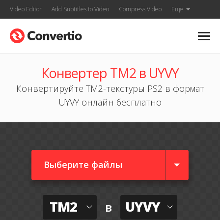
Video Editor
Add Subtitles to Video
Compress Video
Ещё
Конвертер TM2 в UYVY
Конвертируйте TM2-текстуры PS2 в формат
UYVY онлайн бесплатно
Выберите файлы
TM2
UYVY
в