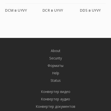
DCM в UYVY
DCR в UYVY
DDS в UYVY
About
Security
Форматы
Help
Status
Конвертер видео
Конвертер аудио
Конвертер документов