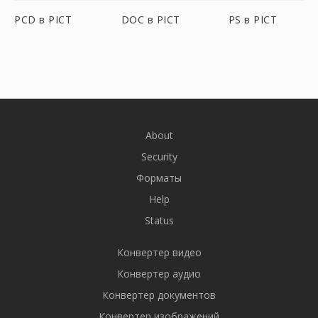
PCD в PICT
DOC в PICT
PS в PICT
About
Security
Форматы
Help
Status
Конвертер видео
Конвертер аудио
Конвертер документов
Конвертер изображений