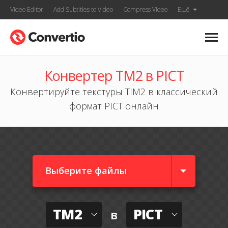
Video Editor
Add Subtitles to Video
Compress Video
Ещё
Конвертер TM2 в PICT
Конвертируйте текстуры TIM2 в классический
формат PICT онлайн
Выберите файлы
TM2
PICT
в