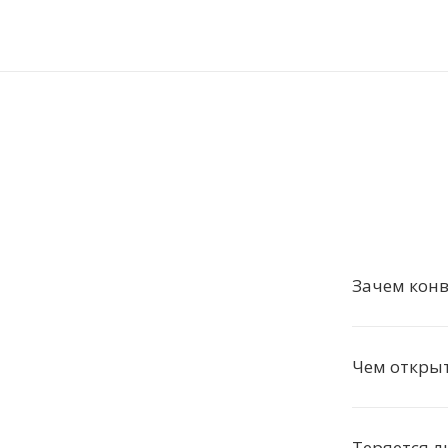
Зачем конв
Чем открыт
Теряется л