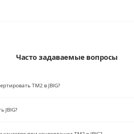
Часто задаваемые вопросы
ертировать TM2 в JBIG?
ь JBIG?
и качество при конвертации TM2 в JBIG?