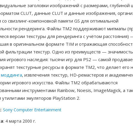
видуальные заголовки изображений с размерами, глубиной ц
форматом CLUT, данные CLUT и данные изображения, органи
 со свизлинг-компоновкой памяти GS для оптимальной
льности рендеринга. Файлы TM2 поддерживают мипмапы (п
ся версии текстуры для рендеринга с учётом расстояния) 
вшая в оригинальном формате TIM и отражающая способност
ой фильтрации текстур. Одно из преимуществ — значимост
ия игрового наследия: тысячи игр для PS2 — самой продава
 хранят текстурные ресурсы в формате TM2, что делает его
 моддинга
, извлечения текстур, HD-ремастеров и академиче
тории игрового искусства. Файлы TM2 обрабатываются
ванными инструментами Rainbow, Noesis, ImageMagick, а та
утилитами эмуляторов PlayStation 2.
к
:
Sony Computer Entertainment
ка
: 4 марта 2000 г.