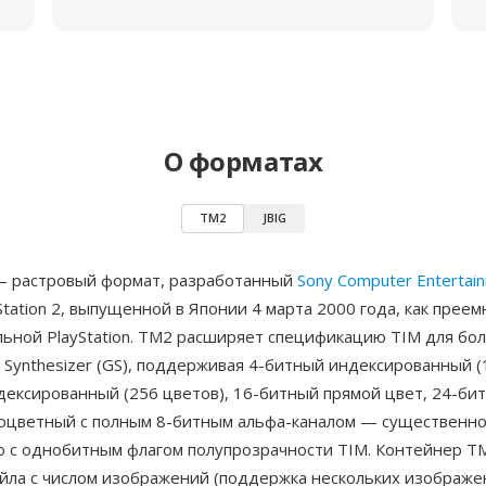
О форматах
TM2
JBIG
— растровый формат, разработанный
Sony Computer Entertai
Station 2, выпущенной в Японии 4 марта 2000 года, как прее
льной PlayStation. TM2 расширяет спецификацию TIM для бо
 Synthesizer (GS), поддерживая 4-битный индексированный (
ексированный (256 цветов), 16-битный прямой цвет, 24-бит
оцветный с полным 8-битным альфа-каналом — существенн
ю с однобитным флагом полупрозрачности TIM. Контейнер T
айла с числом изображений (поддержка нескольких изображе