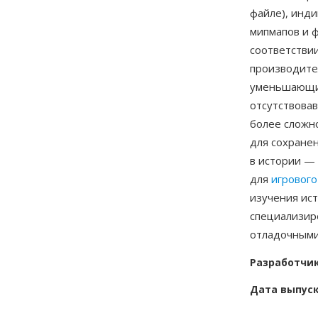
файле), инди
мипмапов и 
соответствии
производите
уменьшающие
отсутствова
более сложн
для сохранен
в истории —
для
игрового
изучения ис
специализиро
отладочными 
Разработчи
Дата выпус