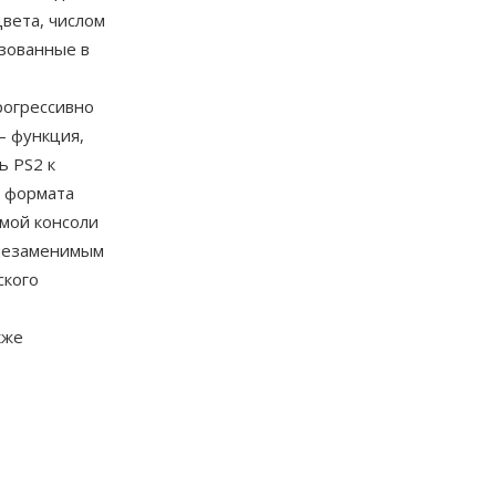
вета, числом
зованные в
рогрессивно
— функция,
ь PS2 к
ь формата
емой консоли
 незаменимым
ского
кже