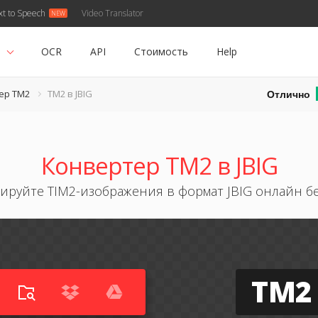
xt to Speech
Video Translator
ь
OCR
API
Стоимость
Help
Отлично
ер TM2
TM2 в JBIG
Конвертер TM2 в JBIG
ируйте TIM2-изображения в формат JBIG онлайн б
TM2