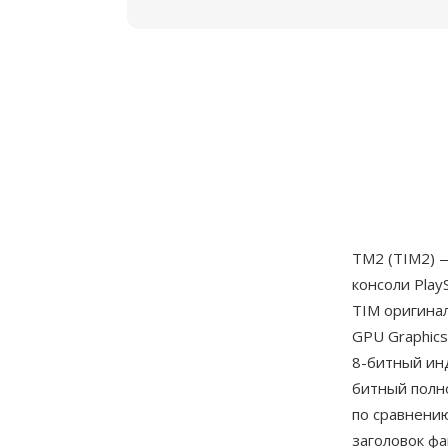
TM2 (TIM2) 
консоли Play
TIM оригина
GPU Graphics
8-битный инд
битный полн
по сравнени
заголовок ф