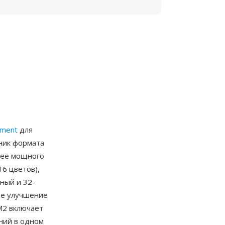
nment
для
мник формата
лее мощного
16 цветов),
ный и 32-
ое улучшение
M2 включает
ний в одном