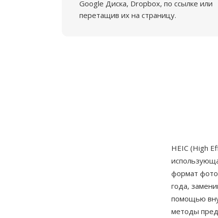
Google Диска, Dropbox, по ссылке или
перетащив их на страницу.
HEIC (High E
использующая
формат фотог
года, замени
помощью вну
методы пред