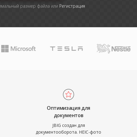
симальный размер файла или
Регистрация
Оптимизация для
документов
JBIG создан для
документооборота. HEIC-фото