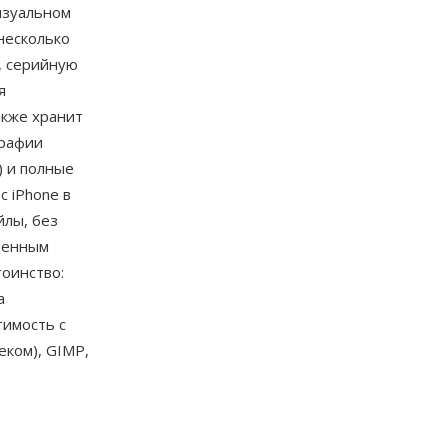
изуальном
 несколько
, серийную
я
акже хранит
графии
) и полные
 iPhone в
йлы, без
иченным
оинство:
а
тимость с
еком), GIMP,