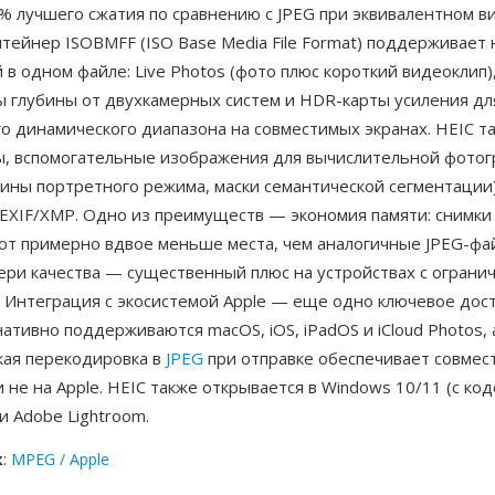
% лучшего сжатия по сравнению с JPEG при эквивалентном в
нтейнер ISOBMFF (ISO Base Media File Format) поддерживает
в одном файле: Live Photos (фото плюс короткий видеоклип)
ы глубины от двухкамерных систем и HDR-карты усиления дл
о динамического диапазона на совместимых экранах. HEIC т
ы, вспомогательные изображения для вычислительной фото
бины портретного режима, маски семантической сегментации
XIF/XMP. Одно из преимуществ — экономия памяти: снимки с
ют примерно вдвое меньше места, чем аналогичные JPEG-фа
ери качества — существенный плюс на устройствах с огран
 Интеграция с экосистемой Apple — еще одно ключевое дост
ативно поддерживаются macOS, iOS, iPadOS и iCloud Photos, 
кая перекодировка в
JPEG
при отправке обеспечивает совмес
 не на Apple. HEIC также открывается в Windows 10/11 (с код
и Adobe Lightroom.
к
:
MPEG / Apple