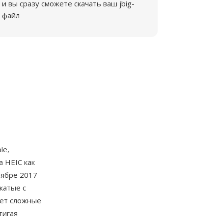
и вы сразу сможете скачать ваш jbig-
файл
le,
а HEIC как
тябре 2017
жатые с
ует сложные
тигая