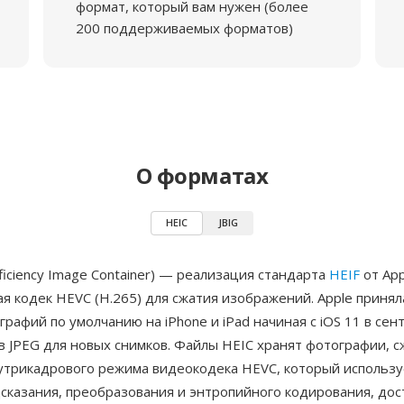
формат, который вам нужен (более
200 поддерживаемых форматов)
О форматах
HEIC
JBIG
fficiency Image Container) — реализация стандарта
HEIF
от App
 кодек HEVC (H.265) для сжатия изображений. Apple принял
рафий по умолчанию на iPhone и iPad начиная с iOS 11 в сен
в JPEG для новых снимков. Файлы HEIC хранят фотографии, с
трикадрового режима видеокодека HEVC, который использ
сказания, преобразования и энтропийного кодирования, дос