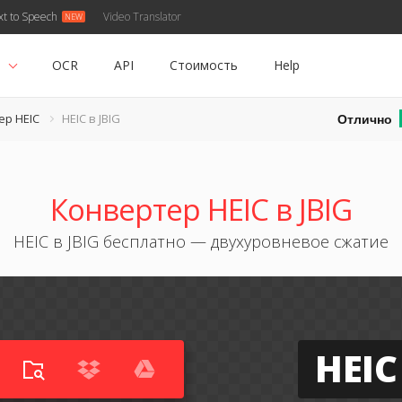
xt to Speech
Video Translator
ь
OCR
API
Стоимость
Help
Отлично
ер HEIC
HEIC в JBIG
Конвертер HEIC в JBIG
HEIC в JBIG бесплатно — двухуровневое сжатие
HEIC