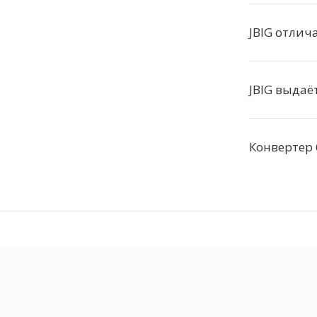
JBIG отлича
JBIG выдаё
Конвертер