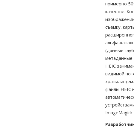
примерно 50
качестве. Ко
изображений 
съемку, карт
расширенног
альфа-канал
(данные глу
метаданные E
HEIC занима
видимой пот
хранилищем.
файлы HEIC н
автоматичес
устройствами
ImageMagick 
Разработчи