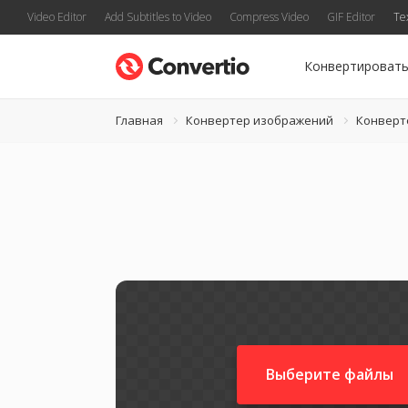
Video Editor
Add Subtitles to Video
Compress Video
GIF Editor
Te
Конвертироват
Главная
Конвертер изображений
Конверт
Выберите файлы