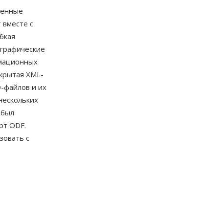
оенные
 вместе с
бкая
 графические
рмационных
крытая XML-
-файлов и их
нескольких
 был
рт ODF.
зовать с