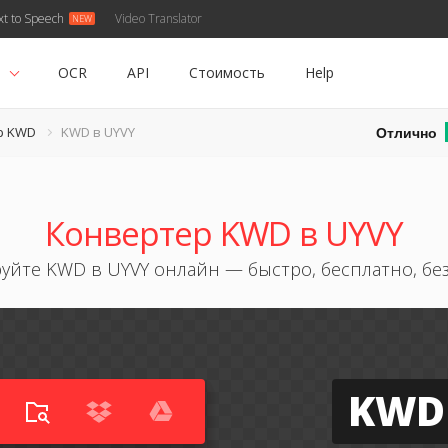
xt to Speech
Video Translator
ь
OCR
API
Стоимость
Help
Отлично
р KWD
KWD в UYVY
Конвертер KWD в UYVY
уйте KWD в UYVY онлайн — быстро, бесплатно, без
KWD