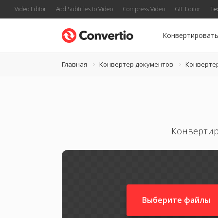
Video Editor
Add Subtitles to Video
Compress Video
GIF Editor
Te
Конвертироват
Главная
Конвертер документов
Конверте
Конвертир
Выберите файлы