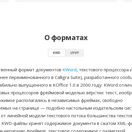
О форматах
KWD
UYVY
твенный формат документов
KWord
, текстового процессора 
днее переименованного в Calligra Suite), разработанного со
абильно выпущенного в KOffice 1.0 в 2000 году. KWord отлич
товых процессоров фреймовой моделью вёрстки: текст, изоб
ржимое располагались в независимых фреймах, свободно
емых на странице — подобно настольным издательским сис
 от линейной модели текстового потока большинства тексто
. KWD-файлы хранят содержимое документа в сжатом XML-ф
 иерархию фреймов, текстовое содержимое с разметкой