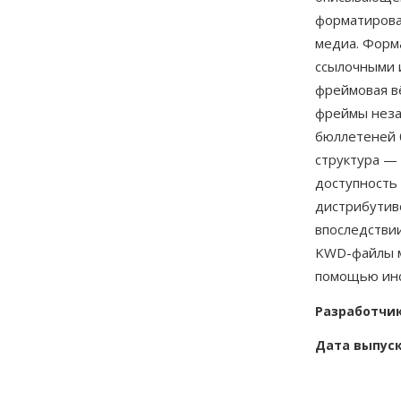
форматирова
медиа. Форм
ссылочными 
фреймовая в
фреймы неза
бюллетеней 
структура —
доступность 
дистрибутиво
впоследстви
KWD-файлы м
помощью инс
Разработчи
Дата выпус