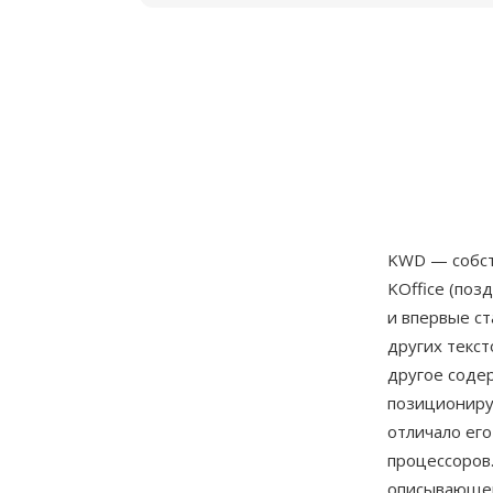
KWD — собс
KOffice (поз
и впервые ст
других текс
другое соде
позициониру
отличало его
процессоров
описывающем