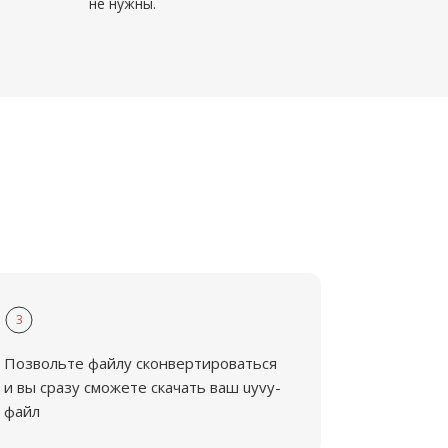
не нужны.
3
Позвольте файлу сконвертироваться
и вы сразу сможете скачать ваш uyvy-
файл