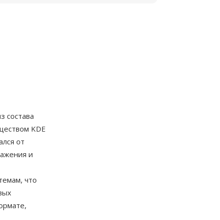
из состава
обществом KDE
ался от
ражения и
темам, что
вых
ормате,