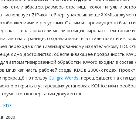
ния, стили абзацев, размеры страницы, колонтитулы и встр
ат использует ZIP-контейнер, упаковывающий XML-документ
изображениями и ресурсами. Одним из преимуществ была ги
ёрстка — пользователи могли позиционировать текстовые и
висимо на странице, создавая макеты в стиле газет и инфо
без перехода к специализированному издательскому ПО. От
 ещё одно достоинство, обеспечивающее прозрачность KWD
для автоматизированной обработки. KWord входил в состав 
в Linux как часть рабочей среды KDE в 2000-х годах. Проект
и прекращён в пользу
Calligra Words
, перешедшего на станда
ожно открыть в устаревших установках KOffice или преобра
трументов конвертации документов.
к
:
KDE
ка
: 2000