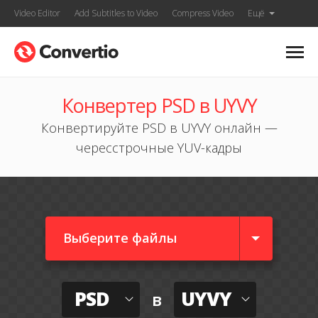
Video Editor
Add Subtitles to Video
Compress Video
Ещё
Конвертер PSD в UYVY
Конвертируйте PSD в UYVY онлайн —
чересстрочные YUV-кадры
Выберите файлы
PSD
UYVY
в