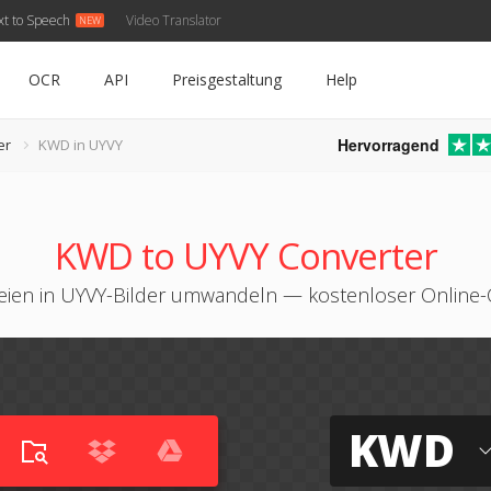
xt to Speech
Video Translator
OCR
API
Preisgestaltung
Help
Hervorragend
er
KWD in UYVY
KWD to UYVY Converter
ien in UYVY-Bilder umwandeln — kostenloser Online-
KWD