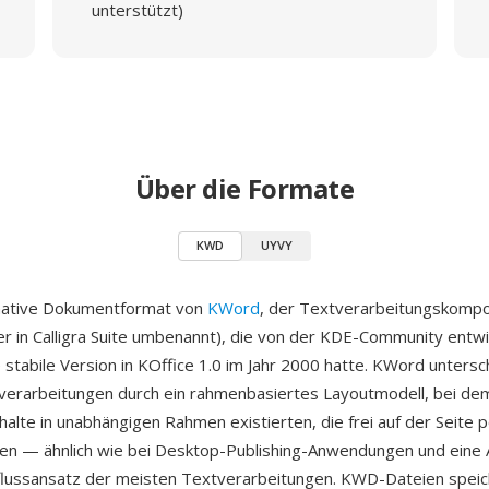
unterstützt)
Über die Formate
KWD
UYVY
native Dokumentformat von
KWord
, der Textverarbeitungskomp
er in Calligra Suite umbenannt), die von der KDE-Community entw
 stabile Version in KOffice 1.0 im Jahr 2000 hatte. KWord untersc
erarbeitungen durch ein rahmenbasiertes Layoutmodell, bei dem
alte in unabhängigen Rahmen existierten, die frei auf der Seite p
en — ähnlich wie bei Desktop-Publishing-Anwendungen und eine
flussansatz der meisten Textverarbeitungen. KWD-Dateien spei