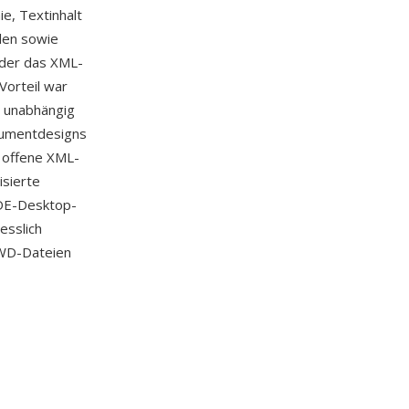
e, Textinhalt
len sowie
 der das XML-
Vorteil war
n unabhängig
okumentdesigns
 offene XML-
isierte
KDE-Desktop-
esslich
KWD-Dateien