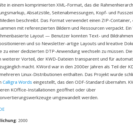
te in einem komprimierten XML-Format, das die Rahmenhierarchi
ungsmarkup, Absatzstile, Seitenabmessungen, Kopf- und Fusszei
Medien beschreibt. Das Format verwendet einen ZIP-Container,
mmen mit referenzierten Bildern und Ressourcen verpackt. Ein 
rahmenbasierte Layout — Benutzer konnten Text- und Bildrahme
 positionieren und so Newsletter-artige Layouts und kreative D
ne zu einer dedizierten DTP-Anwendung wechseln zu müssen. Die
ein weiterer Vorteil, der KWD-Dateien transparent und für automat
zugänglich macht. KWord war in den 2000er Jahren als Teil der 
ehreren Linux-Distributionen enthalten. Das Projekt wurde schli
on
Calligra Words
eingestellt, das den ODF-Standard übernahm. 
teren KOffice-Installationen geöffnet oder über
onvertierungswerkzeuge umgewandelt werden.
DE
tlichung
: 2000