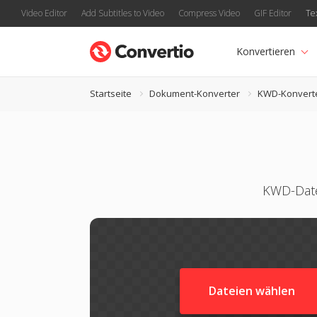
Video Editor
Add Subtitles to Video
Compress Video
GIF Editor
Te
Konvertieren
Startseite
Dokument-Konverter
KWD-Konvert
KWD-Date
Dateien wählen