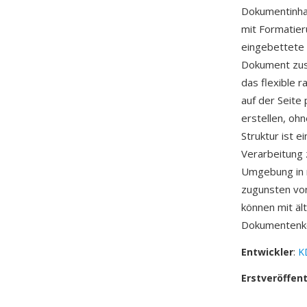
Dokumentinhal
mit Formatier
eingebettete 
Dokument zusa
das flexible 
auf der Seite
erstellen, oh
Struktur ist 
Verarbeitung 
Umgebung in m
zugunsten v
können mit äl
Dokumentenk
Entwickler
:
K
Erstveröffen