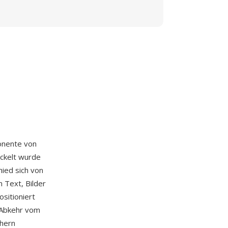
onente von
ickelt wurde
hied sich von
 Text, Bilder
ositioniert
 Abkehr vom
chern