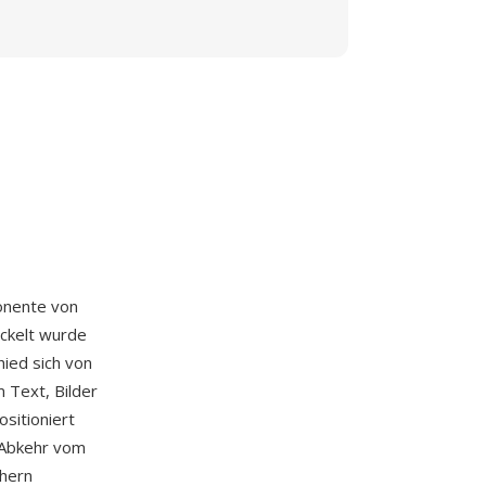
onente von
ickelt wurde
hied sich von
 Text, Bilder
ositioniert
 Abkehr vom
chern