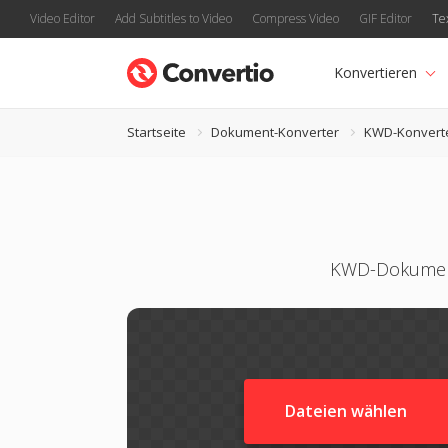
Video Editor
Add Subtitles to Video
Compress Video
GIF Editor
Te
Konvertieren
Startseite
Dokument-Konverter
KWD-Konvert
KWD-Dokument
Dateien wählen