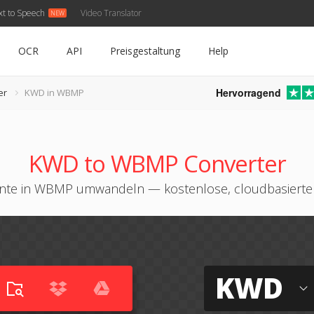
xt to Speech
Video Translator
OCR
API
Preisgestaltung
Help
Hervorragend
er
KWD in WBMP
KWD to WBMP Converter
e in WBMP umwandeln — kostenlose, cloudbasierte 
KWD