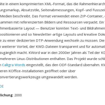
te in einem komprimierten XML-Format, das die Rahmenhierarchi
ungsmarkup, Absatzstile, Seitenabmessungen, Kopf- und Fusszei
Medien beschreibt. Das Format verwendet einen ZIP-Container,
mmen mit referenzierten Bildern und Ressourcen verpackt. Ein 
rahmenbasierte Layout — Benutzer konnten Text- und Bildrahme
 positionieren und so Newsletter-artige Layouts und kreative D
ne zu einer dedizierten DTP-Anwendung wechseln zu müssen. Die
ein weiterer Vorteil, der KWD-Dateien transparent und für automat
zugänglich macht. KWord war in den 2000er Jahren als Teil der 
ehreren Linux-Distributionen enthalten. Das Projekt wurde schli
on
Calligra Words
eingestellt, das den ODF-Standard übernahm. 
teren KOffice-Installationen geöffnet oder über
onvertierungswerkzeuge umgewandelt werden.
DE
tlichung
: 2000