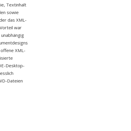
e, Textinhalt
len sowie
 der das XML-
Vorteil war
n unabhängig
okumentdesigns
 offene XML-
isierte
KDE-Desktop-
esslich
KWD-Dateien