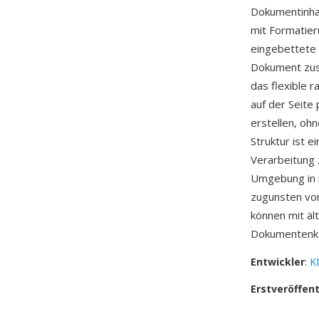
Dokumentinhal
mit Formatier
eingebettete 
Dokument zusa
das flexible 
auf der Seite
erstellen, oh
Struktur ist 
Verarbeitung 
Umgebung in m
zugunsten v
können mit äl
Dokumentenk
Entwickler
:
K
Erstveröffen