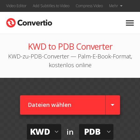
Video Editor
Add Subtitles to Video
Compress Video
Mehr
KWD to PDB Converter
KWD-zu-PDB-Converter — Palm-E-Book-Format,
kostenlos online
Dateien wählen
KWD
PDB
in