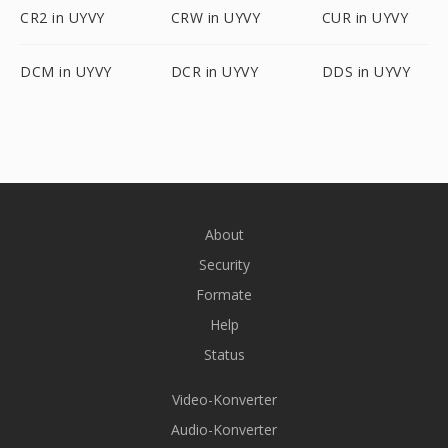
CR2 in UYVY
CRW in UYVY
CUR in UYVY
DCM in UYVY
DCR in UYVY
DDS in UYVY
About
Security
Formate
Help
Status
Video-Konverter
Audio-Konverter