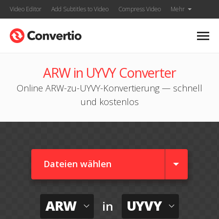
Video Editor
Add Subtitles to Video
Compress Video
Mehr
ARW in UYVY Converter
Online ARW-zu-UYVY-Konvertierung — schnell
und kostenlos
Dateien wählen
ARW
UYVY
in