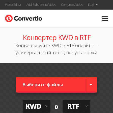
Video Editor
Add Subtitles to Video
Compress Video
Ещё
Конвертер KWD в RTF
Конвертируйте KWD в RTF онлайн —
универсальный текст, без установки
Выберите файлы
KWD
RTF
в