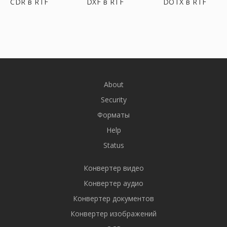
CDR в RTF
DXF в RTF
DOTX в RTF
About
Security
Форматы
Help
Status
Конвертер видео
Конвертер аудио
Конвертер документов
Конвертер изображений