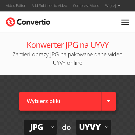
Video Editor
Add Subtitles to Video
Compress Video
Więcej
Konwerter JPG na UYVY
Zamień obrazy JPG na pakowane dane wideo
UYVY online
Wybierz pliki
JPG
UYVY
do