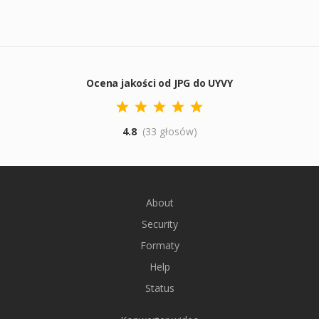
Ocena jakości od JPG do UYVY
4.8
(33 głosów)
About
Security
Formaty
Help
Status