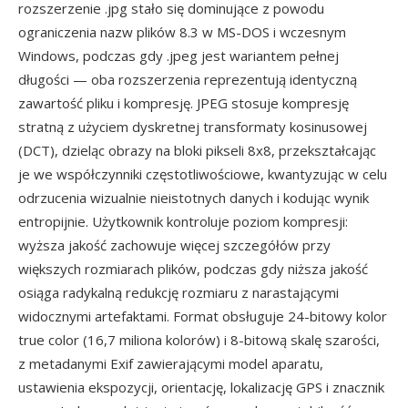
rozszerzenie .jpg stało się dominujące z powodu
ograniczenia nazw plików 8.3 w MS-DOS i wczesnym
Windows, podczas gdy .jpeg jest wariantem pełnej
długości — oba rozszerzenia reprezentują identyczną
zawartość pliku i kompresję. JPEG stosuje kompresję
stratną z użyciem dyskretnej transformaty kosinusowej
(DCT), dzieląc obrazy na bloki pikseli 8x8, przekształcając
je we współczynniki częstotliwościowe, kwantyzując w celu
odrzucenia wizualnie nieistotnych danych i kodując wynik
entropijnie. Użytkownik kontroluje poziom kompresji:
wyższa jakość zachowuje więcej szczegółów przy
większych rozmiarach plików, podczas gdy niższa jakość
osiąga radykalną redukcję rozmiaru z narastającymi
widocznymi artefaktami. Format obsługuje 24-bitowy kolor
true color (16,7 miliona kolorów) i 8-bitową skalę szarości,
z metadanymi Exif zawierającymi model aparatu,
ustawienia ekspozycji, orientację, lokalizację GPS i znacznik