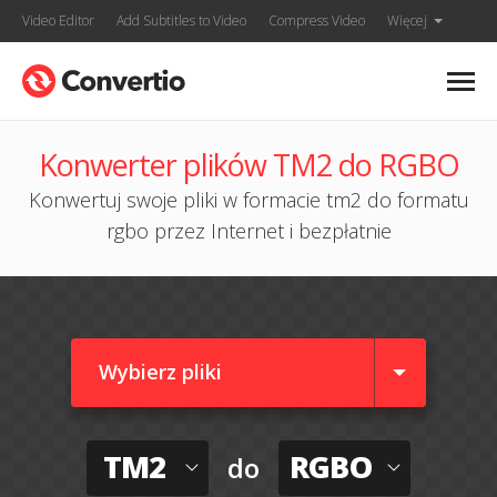
Video Editor
Add Subtitles to Video
Compress Video
Więcej
Konwerter plików TM2 do RGBO
Konwertuj swoje pliki w formacie tm2 do formatu
rgbo przez Internet i bezpłatnie
Wybierz pliki
TM2
RGBO
do