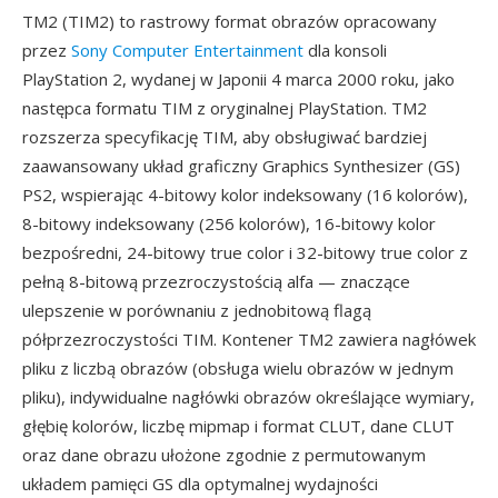
TM2 (TIM2) to rastrowy format obrazów opracowany
przez
Sony Computer Entertainment
dla konsoli
PlayStation 2, wydanej w Japonii 4 marca 2000 roku, jako
następca formatu TIM z oryginalnej PlayStation. TM2
rozszerza specyfikację TIM, aby obsługiwać bardziej
zaawansowany układ graficzny Graphics Synthesizer (GS)
PS2, wspierając 4-bitowy kolor indeksowany (16 kolorów),
8-bitowy indeksowany (256 kolorów), 16-bitowy kolor
bezpośredni, 24-bitowy true color i 32-bitowy true color z
pełną 8-bitową przezroczystością alfa — znaczące
ulepszenie w porównaniu z jednobitową flagą
półprzezroczystości TIM. Kontener TM2 zawiera nagłówek
pliku z liczbą obrazów (obsługa wielu obrazów w jednym
pliku), indywidualne nagłówki obrazów określające wymiary,
głębię kolorów, liczbę mipmap i format CLUT, dane CLUT
oraz dane obrazu ułożone zgodnie z permutowanym
układem pamięci GS dla optymalnej wydajności