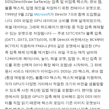
DDS(DirectDraw Surface)는 압축 및 비압축 텍스처, 큐브 맵,
볼륨 텍스처, 밉맵 체인을 저장하기 위한 컨테이너 포맷으로,
1999년 9월 22일
Microsoft
가 DirectX 7.0과 함께 도입했습
니다. DDS 파일은 GPU 네이티브 소비를 위해 설계되었으며,
픽셀 데이터는 그래픽 하드웨어가 렌더링 중 직접 압축 해제할
수 있는 포맷으로 저장됩니다 — 주로 S3TC/DXTn 블록 압축
(DXT1, DXT3, DXT5)이며, 이후 DirectX 버전에서는 BC4부터
BC7까지 지원하여 PNG나 JPEG 같은 포맷에서 필요한 CPU
측 압축 해제 단계를 제거합니다. 파일 구조는 매직 넘버와
124바이트 헤더(너비, 높이, 픽셀 포맷, 밉맵 수, 최신 압축 모
드를 위한 선택적 DX10 확장 헤더 포함)로 시작하며, 그 뒤에
원시 서피스 데이터가 이어집니다. DDS는 2D 텍스처, 큐브 맵
(환경 매핑용 6면), 볼륨/3D 텍스처, 텍스처 배열을 지원하며,
각각 GPU가 다양한 거리에서 적절한 크기의 버전을 샘플링할
수 있도록 사전 계산된 밉맵 체인을 포함합니다. 렌더링 성능
면에서의 장점은 GPU가 압축 해제 오버헤드 없이 DDS 데이
터를 직접 읽기 때문에 텍스처 로딩이 기존 이미지 포맷보다